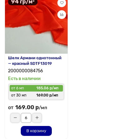
94 гр/м²
Шелк Армани однотонный
— красный SDTF13019
2000000084756
Есть в наличии
от 6 мп
185.06 р/мп
от 30 мп
169.00 р/мп
169.00 р
от
/мп
В корзину