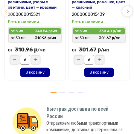
ресничками, узоры с
ресничками, ромашки, цвет
цветами, цвет — красный
— красный
2000000015521
2000000015439
Есть в наличии
Есть в наличии
от 6 мп
340.54 р/мп
от 6 мп
330.40 р/мп
от 30 мп
310.96 р/мп
от 30 мп
301.67 р/мп
310.96 р
301.67 р
от
от
/мп
/мп
В корзину
В корзину
Быстрая доставка по всей
России
Отправляем любыми транспортными
компаниями, доставка до терминала за