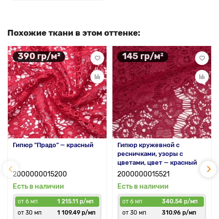
Похожие ткани в этом оттенке:
390 гр/м²
145 гр/м²
Гипюр "Прадо" — красный
Гипюр кружевной с
ресничками, узоры с
цветами, цвет — красный
2000000015200
2000000015521
Есть в наличии
Есть в наличии
от 6 мп
1 215.11 р/мп
от 6 мп
340.54 р/мп
от 30 мп
1 109.49 р/мп
от 30 мп
310.96 р/мп