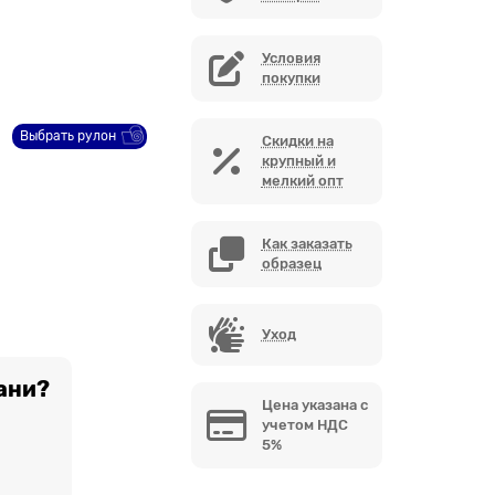
Условия
покупки
Выбрать рулон
Скидки на
крупный и
мелкий опт
Как заказать
образец
Уход
ани?
Цена указана с
учетом НДС
5%