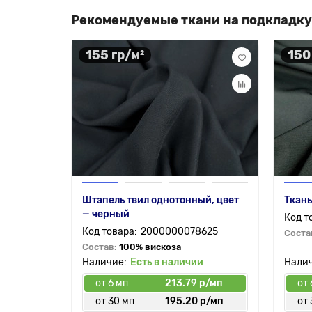
Рекомендуемые ткани на подкладку
155 гр/м²
150
Штапель твил однотонный, цвет
Ткань
— черный
2000000078625
Соста
Состав:
100% вискоза
Есть в наличии
от 6 мп
213.79 р/мп
от 
от 30 мп
195.20 р/мп
от 