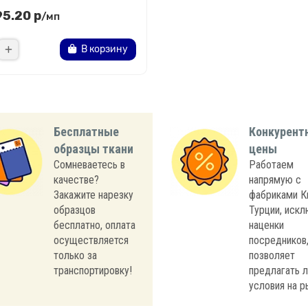
95.20 р
/мп
В корзину
Бесплатные
Конкурент
образцы ткани
цены
Сомневаетесь в
Работаем
качестве?
напрямую с
Закажите нарезку
фабриками К
образцов
Турции, иск
бесплатно, оплата
наценки
осуществляется
посредников,
только за
позволяет
транспортировку!
предлагать 
условия на р