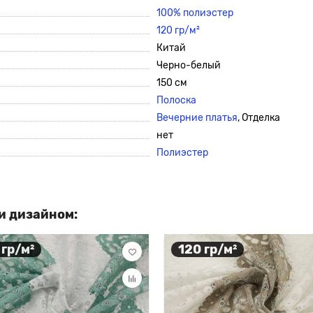
100% полиэстер
120 гр/м²
Китай
Черно-белый
150 см
Полоска
Вечерние платья
, Отделка
нет
Полиэстер
и дизайном:
 гр/м²
120 гр/м²