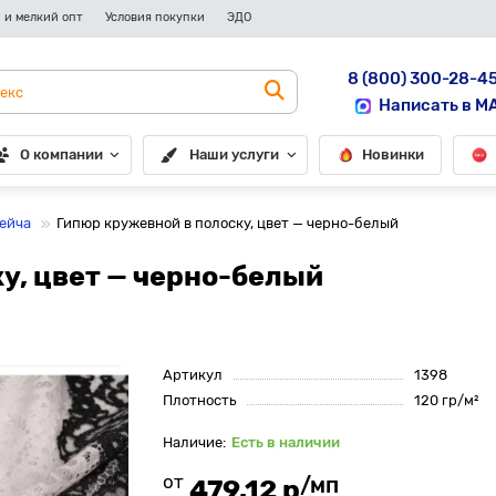
 и мелкий опт
Условия покупки
ЭДО
8 (800) 300-28-4
Написать в M
О компании
Наши услуги
Новинки
рейча
Гипюр кружевной в полоску, цвет — черно-белый
у, цвет — черно-белый
Артикул
1398
Плотность
120 гр/м²
Есть в наличии
от
/мп
479.12 р