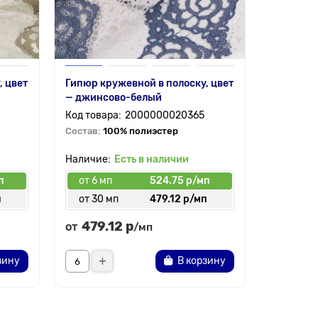
, цвет
Гипюр кружевной в полоску, цвет
Меланж С
— джинсово-белый
серая
2000000020365
Состав:
100% полиэстер
Состав:
2
спандекс
Есть в наличии
п
от 6 мп
524.75 р/мп
от 6 мп
п
от 30 мп
479.12 р/мп
от 30 
479.12 р
218.
от
от
/мп
зину
В корзину