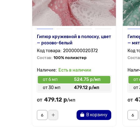
Гипюр кружевной в полоску, цвет
Гипюр
— розово-белый
— мя
2000000020372
Состав:
100% полиэстер
Соста
Есть в наличии
от 6 мп
524.75 р/мп
от 
от 30 мп
479.12 р/мп
от 
479.12 р
4
от
от
/мп
В корзину