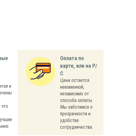
ные
Оплата по
карте, или на Р/
С
Цена остается
итая и
неизменной,
лючены
независимо от
способа оплаты.
 что
Мы заботимся о
прозрачности и
лучшие
удобстве
ынке.
сотрудничества.