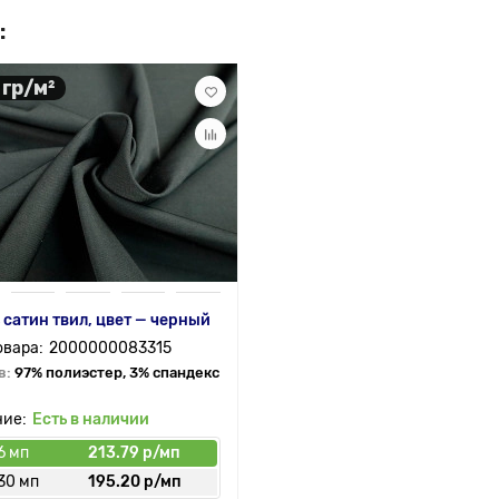
:
 гр/м²
 сатин твил, цвет — черный
2000000083315
в:
97% полиэстер, 3% спандекс
Есть в наличии
6 мп
213.79 р/мп
30 мп
195.20 р/мп