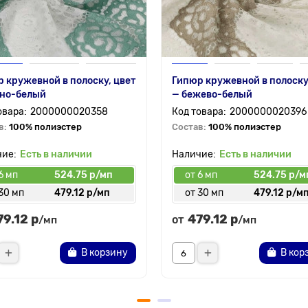
 кружевной в полоску, цвет
Гипюр кружевной в полоску
тно-белый
— бежево-белый
2000000020358
2000000020396
в:
100% полиэстер
Состав:
100% полиэстер
Есть в наличии
Есть в наличии
6 мп
524.75 р/мп
от 6 мп
524.75 р/м
30 мп
479.12 р/мп
от 30 мп
479.12 р/м
79.12 р
479.12 р
от
/мп
/мп
В корзину
В кор