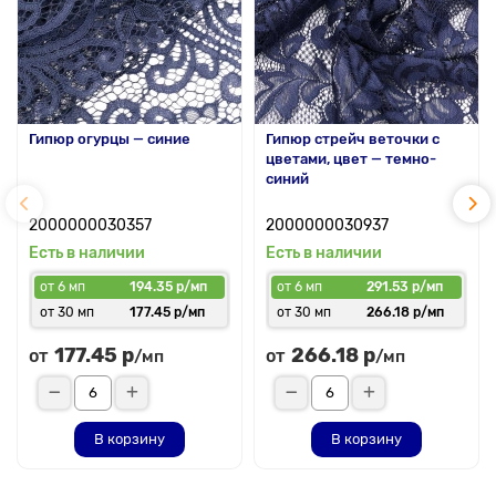
Гипюр огурцы — синие
Гипюр стрейч веточки с
цветами, цвет — темно-
синий
2000000030357
2000000030937
Есть в наличии
Есть в наличии
от 6 мп
194.35 р/мп
от 6 мп
291.53 р/мп
от 30 мп
177.45 р/мп
от 30 мп
266.18 р/мп
177.45 р
266.18 р
от
от
/мп
/мп
В корзину
В корзину