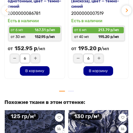
однотонный, цвет — темно-
(вискоза), цвет — темно-
синий
синий
2000000086781
2000000007519
Есть в наличии
Есть в наличии
от 6 мп
167.31 р/мп
от 6 мп
213.79 р/мп
от 30 мп
152.95 р/мп
от 40 мп
195.20 р/мп
152.95 р
195.20 р
от
от
/мп
/мп
В корзину
В корзину
Похожие ткани в этом оттенке:
125 гр/м²
130 гр/м²