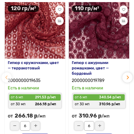
120 гр/м²
110 гр/м²
Гипюр с кружочками, цвет
Гипюр с ажурными
— терракотовый
ромашками, цвет —
бордовый
2000000019635
2000000019789
Есть в наличии
Есть в наличии
от 6 мп
291.53 р/мп
от 6 мп
340.54 р/мп
от 30 мп
266.18 р/мп
от 30 мп
310.96 р/мп
266.18 р
310.96 р
от
от
/мп
/мп