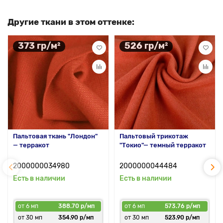
Другие ткани в этом оттенке:
373 гр/м²
526 гр/м²
Пальтовая ткань "Лондон"
Пальтовый трикотаж
— терракот
"Токио"— темный терракот
2000000034980
2000000044484
Есть в наличии
Есть в наличии
от 6 мп
388.70 р/мп
от 6 мп
573.76 р/мп
от 30 мп
354.90 р/мп
от 30 мп
523.90 р/мп