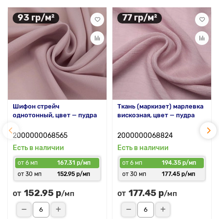
93 гр/м²
77 гр/м²
Шифон стрейч
Ткань (маркизет) марлевка
однотонный, цвет — пудра
вискозная, цвет — пудра
2000000068565
2000000068824
Есть в наличии
Есть в наличии
от 6 мп
167.31 р/мп
от 6 мп
194.35 р/мп
от 30 мп
152.95 р/мп
от 30 мп
177.45 р/мп
152.95 р
177.45 р
от
от
/мп
/мп