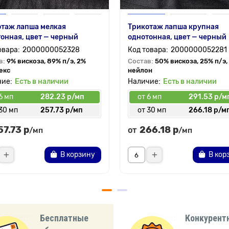
отаж лапша мелкая
Трикотаж лапша крупная
онная, цвет — черный
однотонная, цвет — черный
2000000052328
2000000052281
в:
9% вискоза, 89% п/э, 2%
Состав:
50% вискоза, 25% п/э,
екс
нейлон
Есть в наличии
Есть в наличии
6 мп
282.23 р/мп
от 6 мп
291.53 р/м
30 мп
257.73 р/мп
от 30 мп
266.18 р/м
57.73 р
266.18 р
от
/мп
/мп
В корзину
В кор
Бесплатные
Конкурент