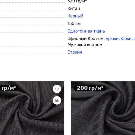
320 гр/м²
Китай
Черный
150 см
Однотонная ткань
Офисный Костюм,
Брюки
,
Юбки
,
Мужской костюм
Стрейч
 гр/м²
200 гр/м²