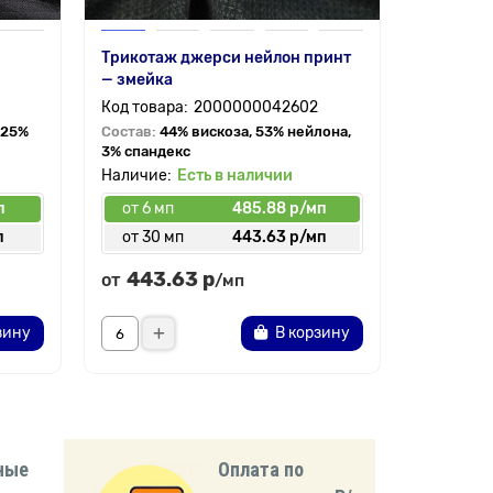
Трикотаж джерси нейлон принт
Барби — 
— змейка
плотный 
2000000042602
 25%
Состав:
44% вискоза, 53% нейлона,
Состав:
9
3% спандекс
Есть в наличии
п
от 6 мп
485.88 р/мп
от 6 мп
п
от 30 мп
443.63 р/мп
от 50 
443.63 р
261.
от
от
/мп
зину
В корзину
ные
Оплата по