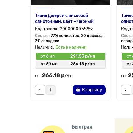
Ткань Джерси с вискозой
Трик
однотонный, цвет — черный
однот
2000000076959
Состав:
77% полиэстер, 20 вискоза,
Соста
3% спандекс
спанд
Есть в наличии
от 6 мп
291.53 р/мп
от 
от 60 мп
266.18 р/мп
от 
266.18 р
2
от
от
/мп
В корзину
Быстрая