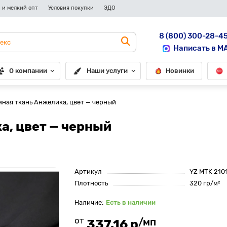
 и мелкий опт
Условия покупки
ЭДО
8 (800) 300-28-4
Написать в M
О компании
Наши услуги
Новинки
ная ткань Анжелика, цвет — черный
а, цвет — черный
Артикул
YZ MTK 210
Плотность
320 гр/м²
Есть в наличии
от
/мп
337.16 р