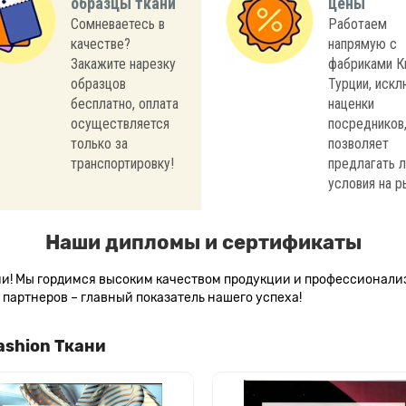
образцы ткани
цены
Сомневаетесь в
Работаем
качестве?
напрямую с
Закажите нарезку
фабриками К
образцов
Турции, иск
бесплатно, оплата
наценки
осуществляется
посредников,
только за
позволяет
транспортировку!
предлагать 
условия на р
Наши дипломы и сертификаты
сии! Мы гордимся высоким качеством продукции и профессионал
партнеров – главный показатель нашего успеха!
ashion Ткани