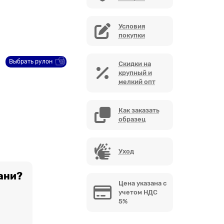
Условия
покупки
Выбрать рулон
Скидки на
крупный и
мелкий опт
Как заказать
образец
Уход
ани?
Цена указана с
учетом НДС
5%