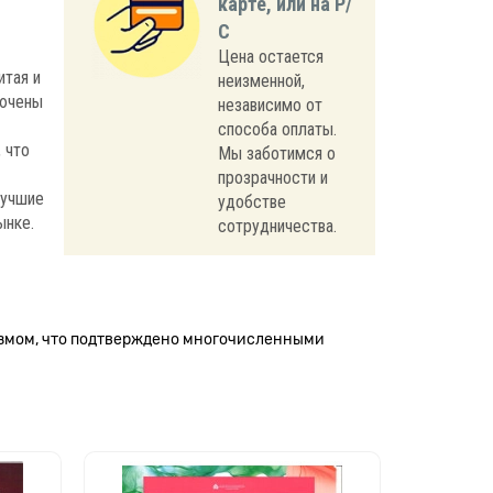
карте, или на Р/
С
Цена остается
итая и
неизменной,
лючены
независимо от
способа оплаты.
 что
Мы заботимся о
прозрачности и
лучшие
удобстве
ынке.
сотрудничества.
измом, что подтверждено многочисленными