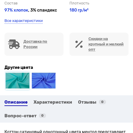
Состав
Плотность
97% хлопок
, 3% спандекс
180 гр/м²
Все характеристики
Скидки на
Доставка по
крупный и мелкий
России
опт
Другие цвета
Описание
Характеристики
Отзывы
0
Вопрос-ответ
0
Коттон сатиновый однотонный цвета ментол
представляет