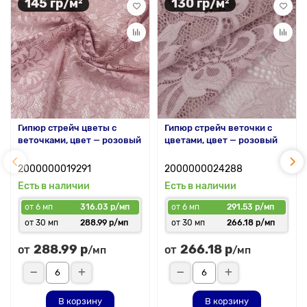
145 гр/м²
130 гр/м²
Гипюр стрейч цветы с
Гипюр стрейч веточки с
веточками, цвет — розовый
цветами, цвет — розовый
2000000019291
2000000024288
Есть в наличии
Есть в наличии
от 6 мп
316.03 р/мп
от 6 мп
291.53 р/мп
от 30 мп
288.99 р/мп
от 30 мп
266.18 р/мп
288.99 р
266.18 р
от
от
/мп
/мп
В корзину
В корзину