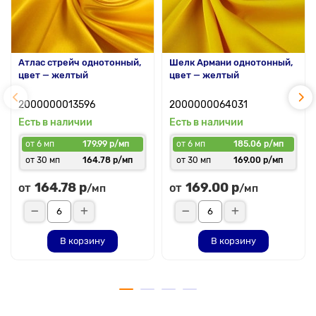
Атлас стрейч однотонный,
Шелк Армани однотонный,
цвет — желтый
цвет — желтый
2000000013596
2000000064031
Есть в наличии
Есть в наличии
от 6 мп
179.99 р/мп
от 6 мп
185.06 р/мп
от 30 мп
164.78 р/мп
от 30 мп
169.00 р/мп
164.78 р
169.00 р
от
от
/мп
/мп
В корзину
В корзину