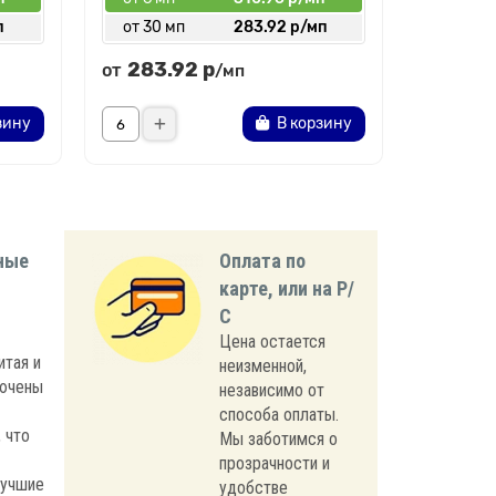
п
от 30 мп
283.92 р/мп
от 30 
283.92 р
133.
от
от
/мп
зину
В корзину
ные
Оплата по
карте, или на Р/
С
Цена остается
итая и
неизменной,
лючены
независимо от
способа оплаты.
 что
Мы заботимся о
прозрачности и
лучшие
удобстве