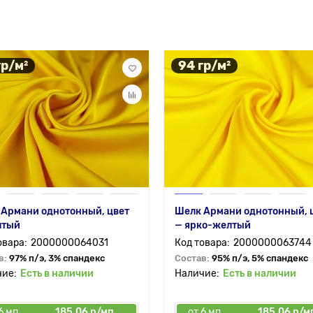
гр/м²
94 гр/м²
 Армани однотонный, цвет
Шелк Армани однотонный, 
лтый
— ярко-желтый
2000000064031
2000000063744
в:
97% п/э, 3% спандекс
Состав:
95% п/э, 5% спандекс
Есть в наличии
Есть в наличии
6 мп
185.06 р/мп
от 6 мп
185.06 р/м