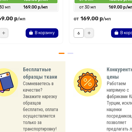
30 мп
169.00 р/мп
от 30 мп
169.00 р/м
69.00 р
169.00 р
от
/мп
/мп
В корзину
В кор
Бесплатные
Конкурент
образцы ткани
цены
Сомневаетесь в
Работаем
качестве?
напрямую с
Закажите нарезку
фабриками К
образцов
Турции, иск
бесплатно, оплата
наценки
осуществляется
посредников,
только за
позволяет
транспортировку!
предлагать 