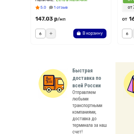
от 
5.0
1 отзыв
147.03 р
1
от
/мп
В корзину
Быстрая
доставка по
всей России
Отправляем
любыми
транспортными
компаниями,
доставка до
терминала за наш
счет!