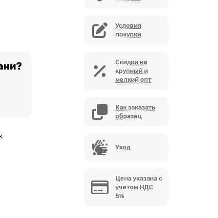
Условия
покупки
Скидки на
ани?
крупный и
мелкий опт
Как заказать
образец
к
Уход
Цена указана с
учетом НДС
5%