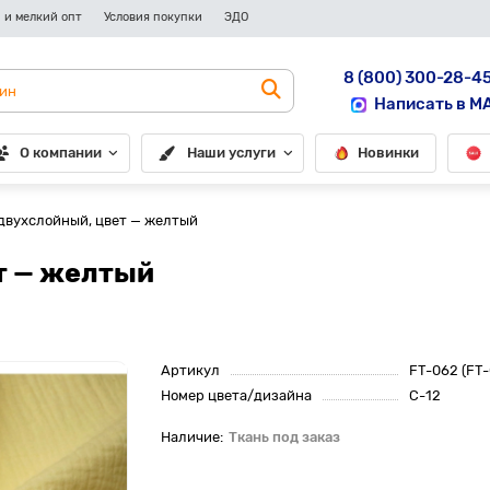
 и мелкий опт
Условия покупки
ЭДО
8 (800) 300-28-4
Написать в M
О компании
Наши услуги
Новинки
двухслойный, цвет — желтый
т — желтый
Артикул
FT-062 (FT-
Номер цвета/дизайна
C-12
Ткань под заказ
До рулона еще