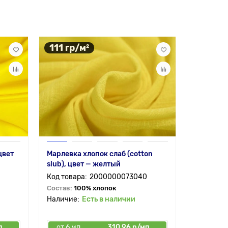
111 гр/м²
134 гр
цвет
Марлевка хлопок слаб (cotton
Креп сат
slub), цвет — желтый
желтый
2000000073040
Состав:
100% хлопок
Состав:
1
Есть в наличии
п
от 6 мп
310.96 р/мп
от 6 мп