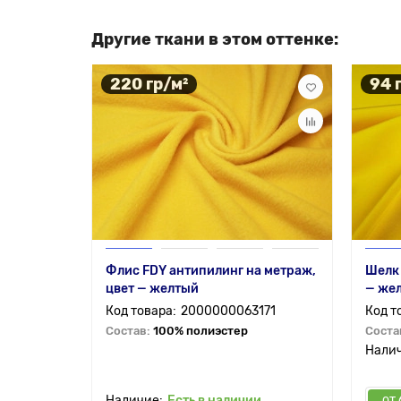
Другие ткани в этом оттенке:
220 гр/м²
94 
Флис FDY антипилинг на метраж,
Шелк
цвет — желтый
— же
2000000063171
Состав:
100% полиэстер
Соста
от 
Есть в наличии