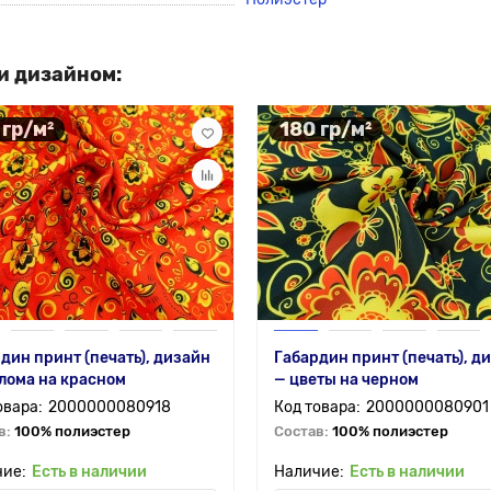
и дизайном:
 гр/м²
180 гр/м²
дин принт (печать), дизайн
Габардин принт (печать), д
лома на красном
— цветы на черном
2000000080918
2000000080901
в:
100% полиэстер
Состав:
100% полиэстер
Есть в наличии
Есть в наличии