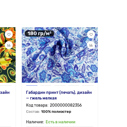
180 гр/м²
140 гр
изайн
Габардин принт (печать), дизайн
Креп сати
— гжель мелкая
дизайн —
2000000082356
Состав:
100% полиэстер
Состав:
1
Есть в наличии