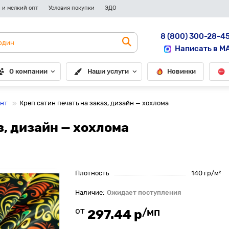
 и мелкий опт
Условия покупки
ЭДО
8 (800) 300-28-4
Написать в M
О компании
Наши услуги
Новинки
инт
Креп сатин печать на заказ, дизайн — хохлома
з, дизайн — хохлома
Плотность
140 гр/м²
Ожидает поступления
от
/мп
297.44 р