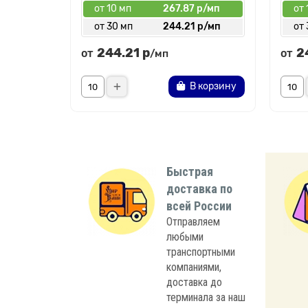
от 10 мп
267.87 р/мп
от 
от 30 мп
244.21 р/мп
от 
244.21 р
2
от
от
/мп
В корзину
Быстрая
доставка по
всей России
Отправляем
любыми
транспортными
компаниями,
доставка до
терминала за наш