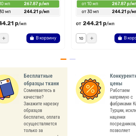
10 мп
267.87 р/мп
от 10 мп
267.87 р/м
30 мп
244.21 р/мп
от 30 мп
244.21 р/м
44.21 р
244.21 р
от
/мп
/мп
В корзину
В кор
Бесплатные
Конкурент
образцы ткани
цены
Сомневаетесь в
Работаем
качестве?
напрямую с
Закажите нарезку
фабриками К
образцов
Турции, иск
бесплатно, оплата
наценки
осуществляется
посредников,
только за
позволяет