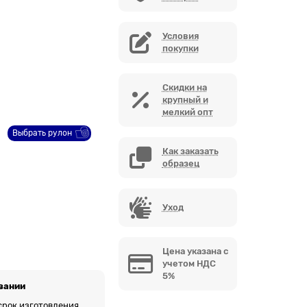
Условия
покупки
Скидки на
крупный и
мелкий опт
Выбрать рулон
Как заказать
образец
Уход
Цена указана с
учетом НДС
5%
вании
 срок изготовления