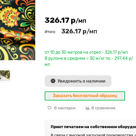
326.17 р
/мп
326.17 р
/мп
Итого:
До рулона еще
от 10 до 30 метров на отрез - 326.17 р/мп
В рулоне в среднем = 30 м/кг по - 297.44 р/
мп
Уведомить о наличии
Заказать бесплатный образец
В закладки
В сравнение
Принт печатаем на собственном оборудо
В связи с высокой загрузкой производства,