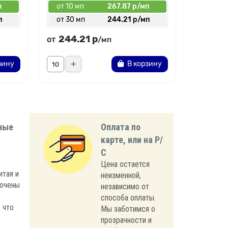
п
от 10 мп
267.87 р/мп
от 10 
п
от 30 мп
244.21 р/мп
от 30 
244.21 р
от
/мп
326.17 
зину
В корзину
Увед
ные
Оплата по
карте, или на Р/
С
Цена остается
итая и
неизменной,
лючены
независимо от
способа оплаты.
 что
Мы заботимся о
прозрачности и