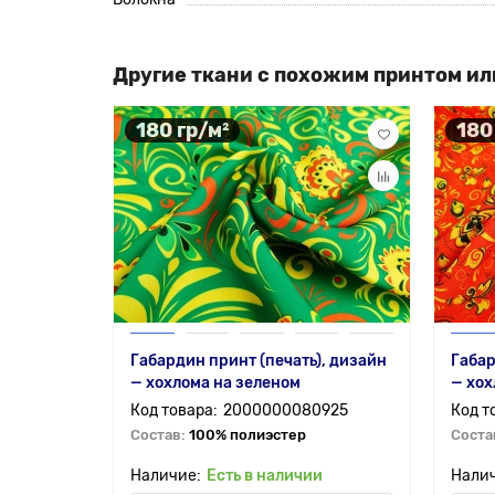
Другие ткани с похожим принтом ил
180 гр/м²
180
Габардин принт (печать), дизайн
Габар
— хохлома на зеленом
— хох
2000000080925
Состав:
100% полиэстер
Соста
Есть в наличии