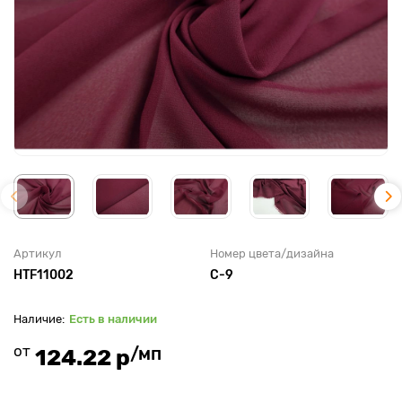
Артикул
Номер цвета/дизайна
HTF11002
С-9
Есть в наличии
от
/мп
124.22 р