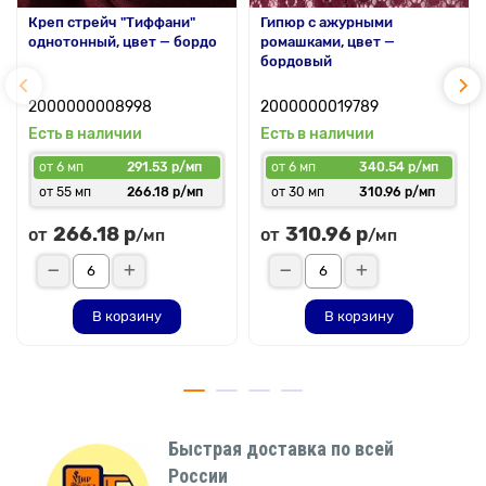
Креп стрейч "Тиффани"
Гипюр с ажурными
однотонный, цвет — бордо
ромашками, цвет —
бордовый
2000000008998
2000000019789
Есть в наличии
Есть в наличии
от 6 мп
291.53 р/мп
от 6 мп
340.54 р/мп
от 55 мп
266.18 р/мп
от 30 мп
310.96 р/мп
266.18 р
310.96 р
от
от
/мп
/мп
В корзину
В корзину
Быстрая доставка по всей
России