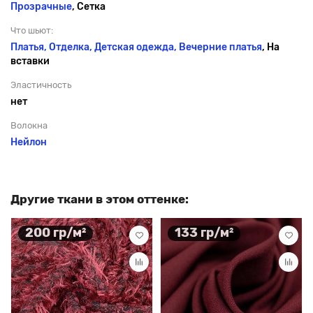
Прозрачные
, Сетка
Что шьют:
Платья, Отделка, Детская одежда,
Вечерние платья
, На
вставки
Эластичность
нет
Волокна
Нейлон
Другие ткани в этом оттенке:
200 гр/м²
133 гр/м²