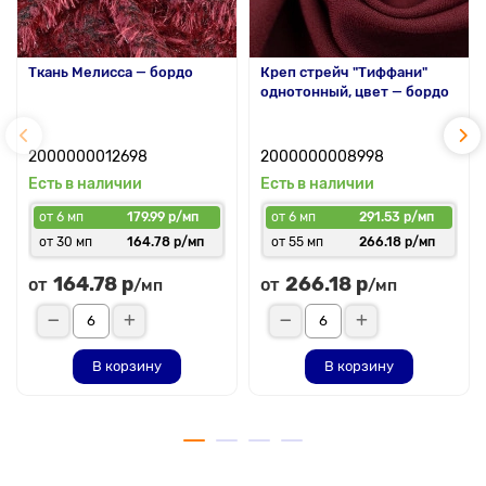
Ткань Мелисса — бордо
Креп стрейч "Тиффани"
однотонный, цвет — бордо
2000000012698
2000000008998
Есть в наличии
Есть в наличии
от 6 мп
179.99 р/мп
от 6 мп
291.53 р/мп
от 30 мп
164.78 р/мп
от 55 мп
266.18 р/мп
164.78 р
266.18 р
от
от
/мп
/мп
В корзину
В корзину