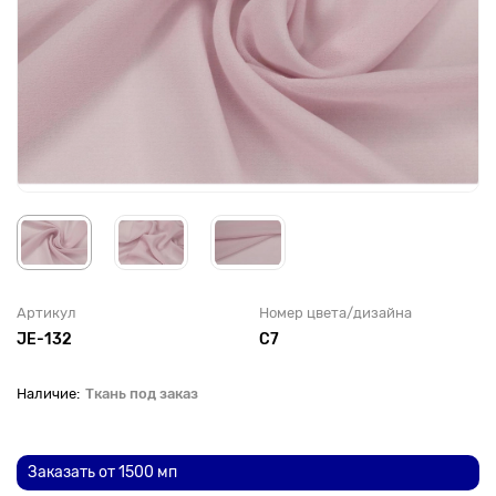
Артикул
Номер цвета/дизайна
JE-132
С7
Ткань под заказ
До рулона еще
Заказать от 1500 мп