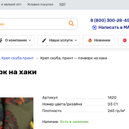
 и мелкий опт
Условия покупки
ЭДО
8 (800) 300-28-4
Написать в M
О компании
Наши услуги
Новинки
Креп скуба принт
Креп скуба, принт — пэчворк на хаки
рк на хаки
Артикул
1420
Номер цвета/дизайна
D3 C1
Плотность
265 гр/м²
Есть в наличии