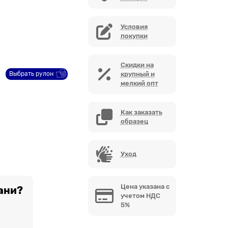
Условия
покупки
Скидки на
Выбрать рулон
крупный и
мелкий опт
Как заказать
образец
Уход
Цена указана с
ани?
учетом НДС
5%