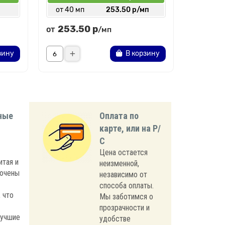
от 40 мп
253.50 р/мп
от 30 
253.50 р
248.
от
от
/мп
зину
В корзину
ные
Оплата по
карте, или на Р/
С
Цена остается
итая и
неизменной,
лючены
независимо от
способа оплаты.
 что
Мы заботимся о
прозрачности и
лучшие
удобстве