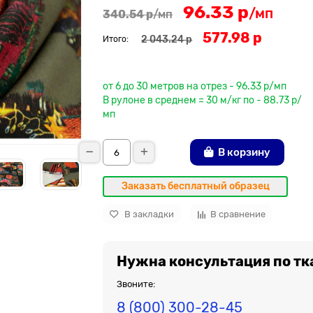
96.33 р
/мп
340.54 р
/мп
577.98 р
2 043.24 р
Итого:
До рулона еще
от 6 до 30 метров на отрез - 96.33 р/мп
В рулоне в среднем = 30 м/кг по - 88.73 р/
мп
В корзину
Заказать бесплатный образец
В закладки
В сравнение
Нужна консультация по тк
Звоните:
8 (800) 300-28-45