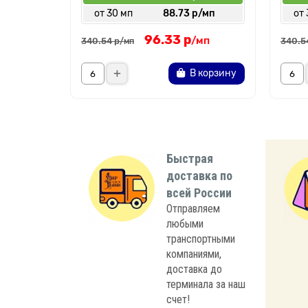
от 30 мп
88.73 р/мп
от 
96.33 р
/мп
340.54 р
340.5
/мп
В корзину
Быстрая
доставка по
всей России
Отправляем
любыми
транспортными
компаниями,
доставка до
терминала за наш
счет!