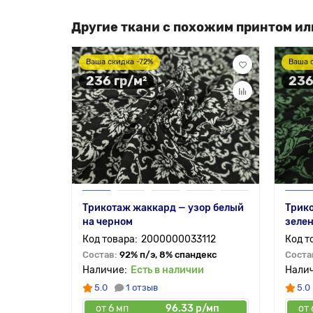
Другие ткани с похожим принтом ил
Ваша скидка -72%
Ваша 
236 гр/м²
236
Трикотаж жаккард — узор белый
Трико
на черном
зелен
2000000033112
Состав:
92% п/э, 8% спандекс
Соста
Есть в наличии
5.0
1 отзыв
5.0
от 6 мп
96.33 р/мп
от 