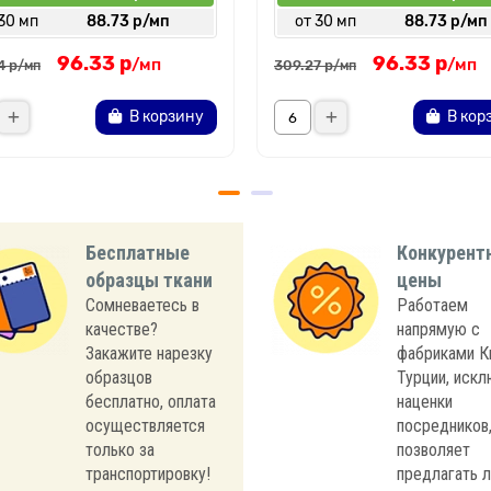
30 мп
88.73 р/мп
от 30 мп
88.73 р/мп
96.33 р
96.33 р
/мп
/мп
4 р
309.27 р
/мп
/мп
В корзину
В кор
Бесплатные
Конкурент
образцы ткани
цены
Сомневаетесь в
Работаем
качестве?
напрямую с
Закажите нарезку
фабриками К
образцов
Турции, иск
бесплатно, оплата
наценки
осуществляется
посредников,
только за
позволяет
транспортировку!
предлагать 