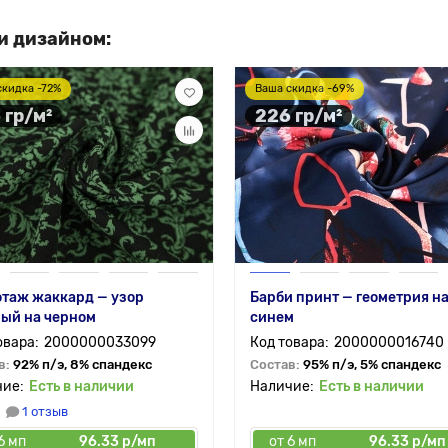
и дизайном:
скидка -72%
Ваша скидка -69%
 гр/м²
226 гр/м²
таж жаккард — узор
Барби принт — геометрия н
ый на черном
синем
2000000033099
2000000016740
в:
92% п/э, 8% спандекс
Состав:
95% п/э, 5% спандекс
Есть в наличии
Есть в наличии
1 отзыв
6 мп
96.33 р/мп
от 6 мп
96.33 р/мп