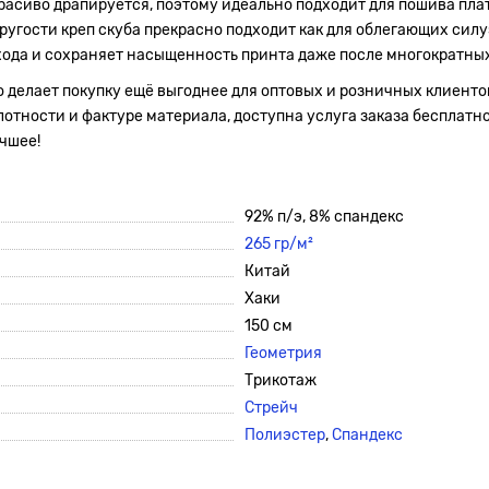
расиво драпируется, поэтому идеально подходит для пошива плат
угости креп скуба прекрасно подходит как для облегающих силуэ
ухода и сохраняет насыщенность принта даже после многократных
о делает покупку ещё выгоднее для оптовых и розничных клиенто
плотности и фактуре материала, доступна услуга заказа бесплатн
учшее!
92% п/э, 8% спандекс
265 гр/м²
Китай
Хаки
150 см
Геометрия
Трикотаж
Стрейч
Полиэстер
,
Спандекс