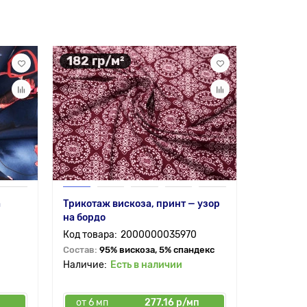
182 гр/м²
115 гр
а
Трикотаж вискоза, принт — узор
Ткань по
на бордо
стрелочк
2000000035970
Состав:
95% вискоза, 5% спандекс
Состав:
9
Есть в наличии
от 6 мп
277.16 р/мп
от 6 мп