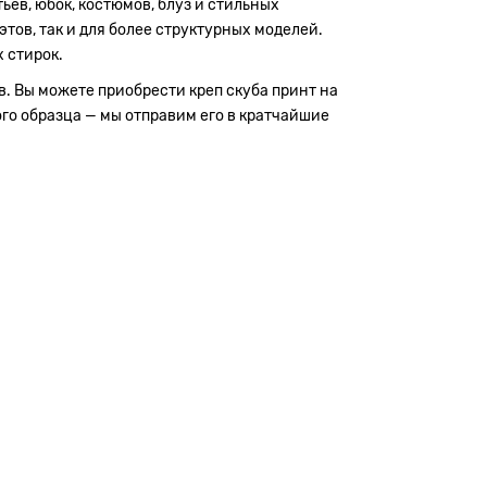
ьев, юбок, костюмов, блуз и стильных
тов, так и для более структурных моделей.
 стирок.
в. Вы можете приобрести креп скуба принт на
ого образца — мы отправим его в кратчайшие