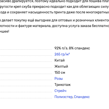
расиво драпируется, поэтому идеально подходит для пошива плат
угости креп скуба прекрасно подходит как для облегающих силуэ
ухода и сохраняет насыщенность принта даже после многократных
о делает покупку ещё выгоднее для оптовых и розничных клиенто
плотности и фактуре материала, доступна услуга заказа бесплатн
учшее!
92% п/э, 8% спандекс
265 гр/м²
Китай
Желтый
150 см
Розы
Трикотаж
Стрейч
Полиэстер
,
Спандекс