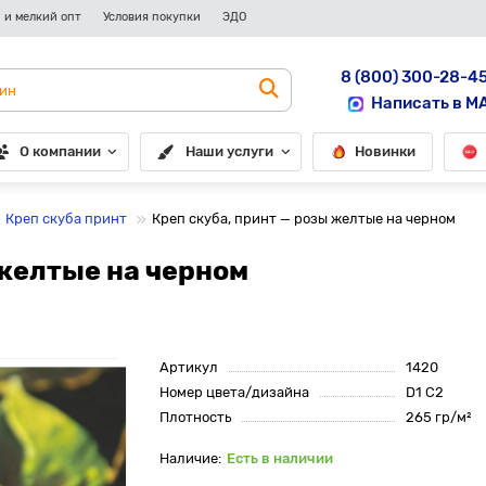
 и мелкий опт
Условия покупки
ЭДО
8 (800) 300-28-4
Написать в M
О компании
Наши услуги
Новинки
Креп скуба принт
Креп скуба, принт — розы желтые на черном
 желтые на черном
Артикул
1420
Номер цвета/дизайна
D1 C2
Плотность
265 гр/м²
Есть в наличии