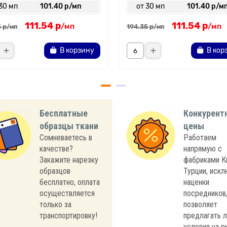
30 мп
101.40 р/мп
от 30 мп
101.40 р/м
111.54 р
111.54 р
/мп
/мп
 р
194.35 р
/мп
/мп
В корзину
В кор
Бесплатные
Конкурент
образцы ткани
цены
Сомневаетесь в
Работаем
качестве?
напрямую с
Закажите нарезку
фабриками К
образцов
Турции, иск
бесплатно, оплата
наценки
осуществляется
посредников,
только за
позволяет
транспортировку!
предлагать 
условия на р