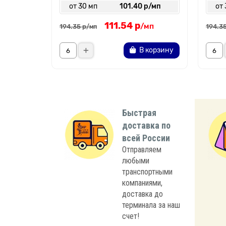
от 30 мп
101.40 р/мп
от 
111.54 р
/мп
194.35 р
194.35
/мп
В корзину
Быстрая
доставка по
всей России
Отправляем
любыми
транспортными
компаниями,
доставка до
терминала за наш
счет!