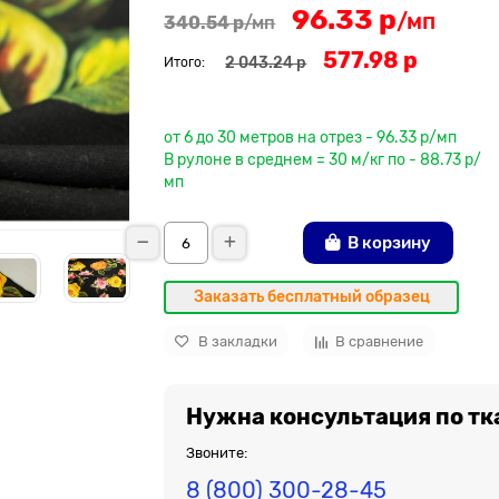
96.33 р
/мп
340.54 р
/мп
577.98 р
2 043.24 р
Итого:
До рулона еще
от 6 до 30 метров на отрез - 96.33 р/мп
В рулоне в среднем = 30 м/кг по - 88.73 р/
мп
В корзину
Заказать бесплатный образец
В закладки
В сравнение
Нужна консультация по тк
Звоните:
8 (800) 300-28-45