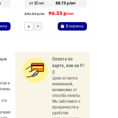
п
от 30 мп
88.73 р/мп
от 30 
96.33 р
/мп
340.54 р
309.27 р
/мп
/
зину
В корзину
ные
Оплата по
карте, или на Р/
С
Цена остается
итая и
неизменной,
лючены
независимо от
способа оплаты.
 что
Мы заботимся о
прозрачности и
лучшие
удобстве
ынке.