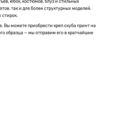
ьев, юбок, костюмов, блуз и стильных
тов, так и для более структурных моделей.
 стирок.
в. Вы можете приобрести креп скуба принт на
ого образца — мы отправим его в кратчайшие