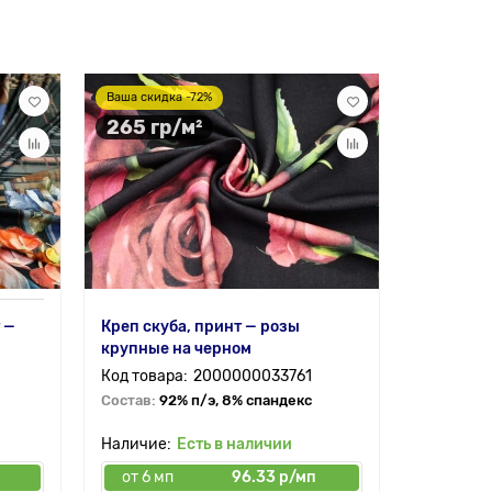
Ваша скидка -72%
Ваша скид
265 гр/м²
226 гр
 —
Креп скуба, принт — розы
Барби пр
крупные на черном
молоке
2000000033761
Состав:
92% п/э, 8% спандекс
Состав:
9
Есть в наличии
п
от 6 мп
96.33 р/мп
от 6 мп