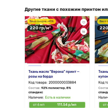
Другие ткани с похожим принтом ил
Ваша скидка -43%
Ваша 
220 гр/м²
220
Ткань масло "Верона" принт —
Ткань
розы на бордо
купон
2000000033884
Состав:
92% полиэстер, 8%
Соста
спандекс
спанд
Есть в наличии
от 6 мп
111.54 р/мп
от 