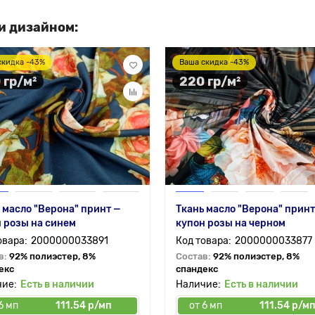
и дизайном:
скидка -43%
Ваша скидка -43%
 гр/м²
220 гр/м²
 масло "Верона" принт —
Ткань масло "Верона" принт
 розы на синем
купон розы на черном
2000000033891
2000000033877
в:
92% полиэстер, 8%
Состав:
92% полиэстер, 8%
екс
спандекс
Есть в наличии
Есть в наличии
6 мп
111.54 р/мп
от 6 мп
111.54 р/м