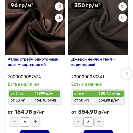
96 гр/м²
350 гр/м²
Атлас стрейч однотонный,
Джерси нейлон твил —
цвет — коричневый
коричневый
2000000087634
2000000033341
Есть в наличии
Есть в наличии
от 6 мп
179.99 р/мп
от 6 мп
388.70 р/мп
от 30 мп
164.78 р/мп
от 50 мп
354.90 р/мп
164.78 р
354.90 р
от
от
/мп
/мп