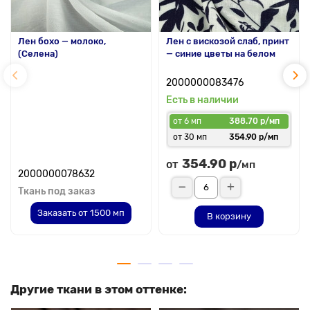
Лен бохо — молоко,
Лен с вискозой слаб, принт
(Селена)
— синие цветы на белом
2000000083476
Есть в наличии
от 6 мп
388.70 р/мп
от 30 мп
354.90 р/мп
354.90 р
от
/мп
2000000078632
Ткань под заказ
Заказать от 1500 мп
В корзину
Другие ткани в этом оттенке: