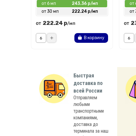
от 6 мп
243.36 р/мп
от 
от 30 мп
222.24 р/мп
от 
222.24 р
2
от
от
/мп
В корзину
Быстрая
доставка по
всей России
Отправляем
любыми
транспортными
компаниями,
доставка до
терминала за наш