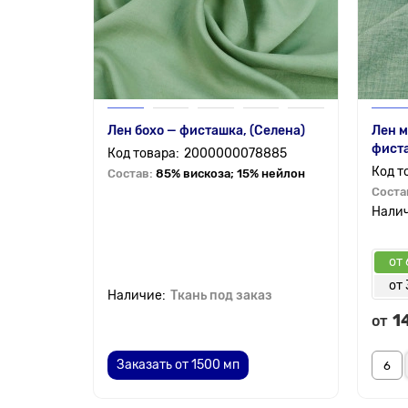
Лен бохо — фисташка, (Селена)
Лен м
фист
2000000078885
Состав:
85% вискоза; 15% нейлон
Соста
от 
от 
Ткань под заказ
1
от
Заказать от 1500 мп