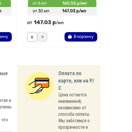
п
от 6 мп
160.55 р/мп
от 6 мп
п
от 30 мп
147.03 р/мп
от 30 
147.03 р
166.
от
от
/мп
зину
В корзину
ные
Оплата по
карте, или на Р/
С
Цена остается
итая и
неизменной,
лючены
независимо от
способа оплаты.
 что
Мы заботимся о
прозрачности и