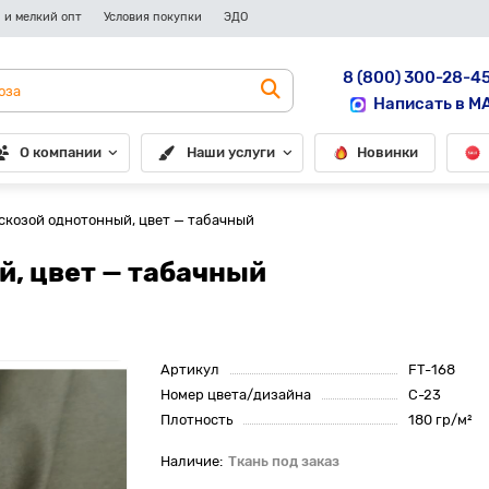
 и мелкий опт
Условия покупки
ЭДО
8 (800) 300-28-4
Написать в M
О компании
Наши услуги
Новинки
искозой однотонный, цвет — табачный
й, цвет — табачный
Артикул
FT-168
Номер цвета/дизайна
С-23
Плотность
180 гр/м²
Ткань под заказ
До рулона еще