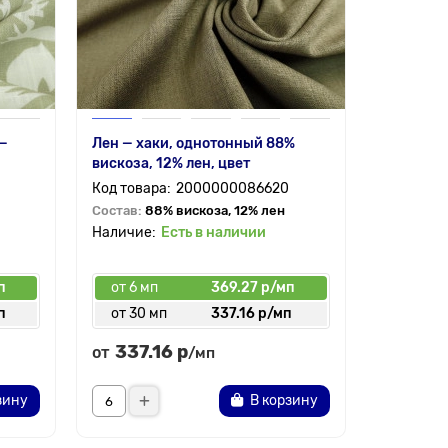
 —
Лен — хаки, однотонный 88%
Лен тай 
вискоза, 12% лен, цвет
2000000086620
Состав:
1
Состав:
88% вискоза, 12% лен
Есть в наличии
п
от 6 мп
369.27 р/мп
п
от 30 мп
337.16 р/мп
337.16 р
от
/мп
зину
В корзину
Заказат