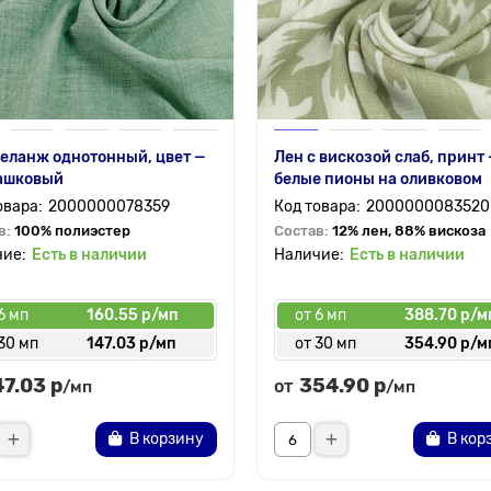
еланж однотонный, цвет —
Лен с вискозой слаб, принт
ашковый
белые пионы на оливковом
2000000078359
2000000083520
в:
100% полиэстер
Состав:
12% лен, 88% вискоза
Есть в наличии
Есть в наличии
6 мп
160.55 р/мп
от 6 мп
388.70 р/м
30 мп
147.03 р/мп
от 30 мп
354.90 р/м
47.03 р
354.90 р
от
/мп
/мп
В корзину
В кор