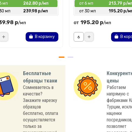
6 мп
262.80 р/мп
от 6 мп
213.79 р/м
30 мп
239.98 р/мп
от 30 мп
195.20 р/м
39.98 р
195.20 р
от
/мп
/мп
В корзину
В кор
Бесплатные
Конкурент
образцы ткани
цены
Сомневаетесь в
Работаем
качестве?
напрямую с
Закажите нарезку
фабриками К
образцов
Турции, иск
бесплатно, оплата
наценки
осуществляется
посредников,
только за
позволяет