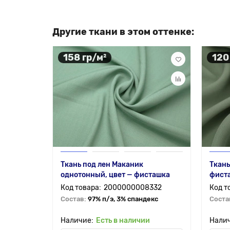
Другие ткани в этом оттенке:
158 гр/м²
120
Ткань под лен Маканик
Ткань
однотонный, цвет — фисташка
фист
2000000008332
Состав:
97% п/э, 3% спандекс
Соста
Есть в наличии