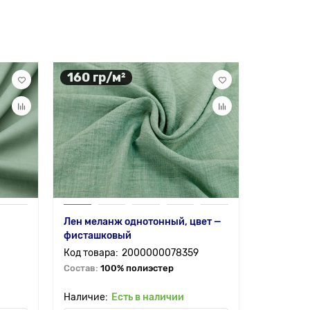
160 гр/м²
115 гр
Лен меланж однотонный, цвет —
Штапель 
фисташковый
на фист
2000000078359
Состав:
100% полиэстер
Состав:
1
Есть в наличии