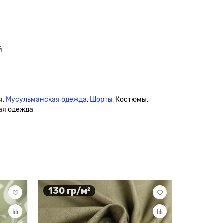
й
я,
Мусульманская одежда
,
Шорты
, Костюмы,
кая одежда
130 гр/м²
130 гр