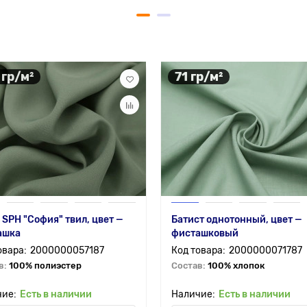
 гр/м²
71 гр/м²
 SPH "София" твил, цвет —
Батист однотонный, цвет —
ашка
фисташковый
2000000057187
2000000071787
в:
100% полиэстер
Состав:
100% хлопок
Есть в наличии
Есть в наличии