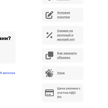
Условия
покупки
Скидки на
крупный и
ани?
мелкий опт
Как заказать
образец
0% вискоза
Уход
Цена указана с
учетом НДС
5%