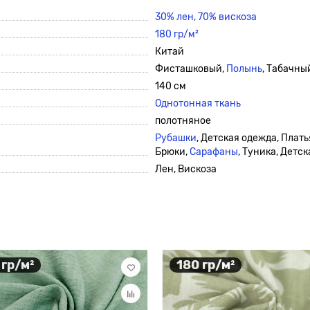
30% лен, 70% вискоза
180 гр/м²
Китай
Фисташковый,
Полынь
, Табачны
140 см
Однотонная ткань
полотняное
Рубашки
, Детская одежда, Плать
Брюки,
Сарафаны
, Туника, Детс
Лен, Вискоза
 гр/м²
180 гр/м²