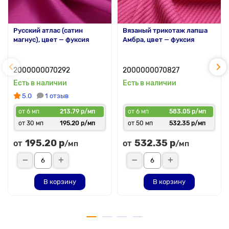
Русский атлас (сатин
Вязаный трикотаж лапша
магнус), цвет — фуксия
Амбра, цвет — фуксия
2000000070292
2000000070827
Есть в наличии
Есть в наличии
5.0
1 отзыв
от 6 мп
213.79 р/мп
от 6 мп
583.05 р/мп
от 30 мп
195.20 р/мп
от 50 мп
532.35 р/мп
195.20 р
532.35 р
от
от
/мп
/мп
В корзину
В корзину