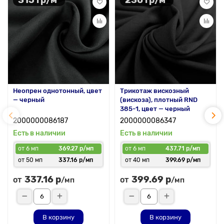
315 гр/м²
230 гр/м²
Неопрен однотонный, цвет
Трикотаж вискозный
— черный
(вискоза), плотный RND
385-1, цвет — черный
2000000086187
2000000086347
Есть в наличии
Есть в наличии
от 6 мп
369.27 р/мп
от 6 мп
437.71 р/мп
от 50 мп
337.16 р/мп
от 40 мп
399.69 р/мп
337.16 р
399.69 р
от
от
/мп
/мп
В корзину
В корзину