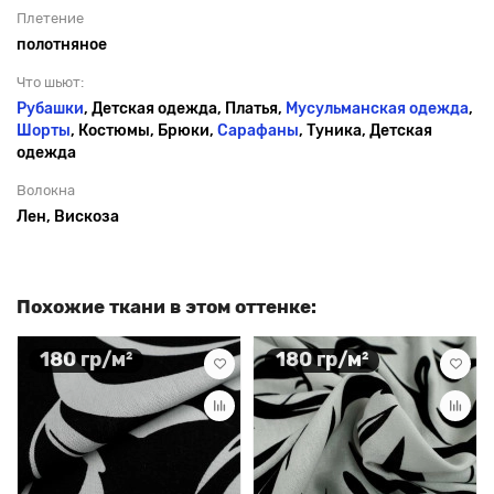
Плетение
полотняное
Что шьют:
Рубашки
, Детская одежда, Платья,
Мусульманская одежда
,
Шорты
, Костюмы, Брюки,
Сарафаны
, Туника, Детская
одежда
Волокна
Лен, Вискоза
Похожие ткани в этом оттенке:
180 гр/м²
180 гр/м²