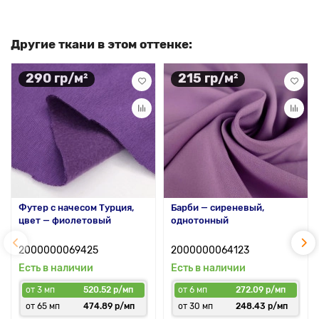
Другие ткани в этом оттенке:
290 гр/м²
215 гр/м²
Футер с начесом Турция,
Барби — сиреневый,
цвет — фиолетовый
однотонный
2000000069425
2000000064123
Есть в наличии
Есть в наличии
от 3 мп
520.52 р/мп
от 6 мп
272.09 р/мп
от 65 мп
474.89 р/мп
от 30 мп
248.43 р/мп