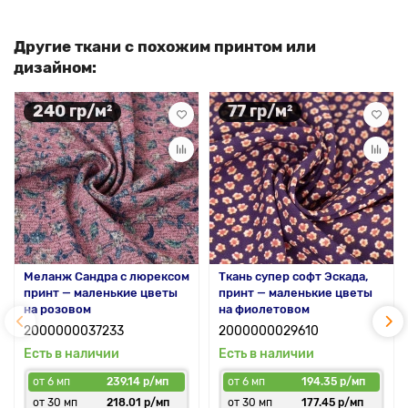
Другие ткани с похожим принтом или
дизайном:
240 гр/м²
77 гр/м²
Меланж Сандра с люрексом
Ткань супер софт Эскада,
принт — маленькие цветы
принт — маленькие цветы
на розовом
на фиолетовом
2000000037233
2000000029610
Есть в наличии
Есть в наличии
от 6 мп
239.14 р/мп
от 6 мп
194.35 р/мп
от 30 мп
218.01 р/мп
от 30 мп
177.45 р/мп