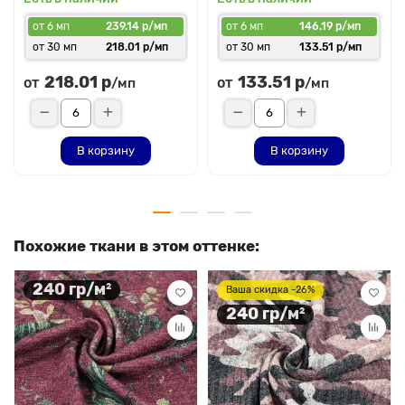
от 6 мп
239.14 р/мп
от 6 мп
146.19 р/мп
от 30 мп
218.01 р/мп
от 30 мп
133.51 р/мп
218.01 р
133.51 р
от
от
/мп
/мп
В корзину
В корзину
Похожие ткани в этом оттенке:
240 гр/м²
Ваша скидка -26%
240 гр/м²