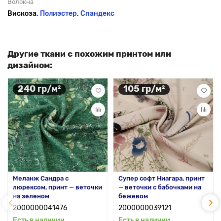
Волокна
Вискоза,
Полиэстер
,
Спандекс
Другие ткани с похожим принтом или
дизайном:
240 гр/м²
105 гр/м²
Меланж Сандра с
Супер софт Ниагара, принт
люрексом, принт — веточки
— веточки с бабочками на
на зеленом
бежевом
2000000041476
2000000039121
Есть в наличии
Есть в наличии