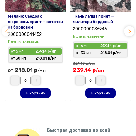
Меланж Сандра с
Ткань лапша принт —
люрексом, принт — веточки
милитари бордовый
на бордовом
2000000036946
2000000041452
Есть в наличии
Есть в наличии
от 6 мп
239.14 р/мп
от 6 мп
239.14 р/мп
от 30 мп
218.01 р/мп
от 30 мп
218.01 р/мп
321.10 р
/мп
218.01 р
239.14 р
от
/мп
/мп
В корзину
В корзину
Быстрая доставка по всей