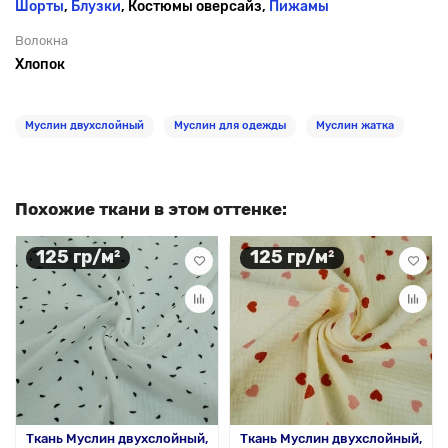
Шорты
,
Блузки
, Костюмы оверсайз,
Пижамы
Волокна
Хлопок
Муслин двухслойный
Муслин для одежды
Муслин жатка
Похожие ткани в этом оттенке:
125 гр/м²
125 гр/м²
Ткань Муслин двухслойный,
Ткань Муслин двухслойный,