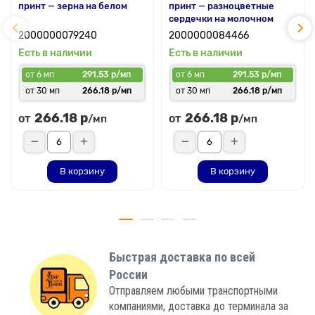
принт — зерна на белом
принт — разноцветные
сердечки на молочном
2000000079240
2000000084466
Есть в наличии
Есть в наличии
от 6 мп
291.53 р/мп
от 6 мп
291.53 р/мп
от 30 мп
266.18 р/мп
от 30 мп
266.18 р/мп
266.18 р
266.18 р
от
от
/мп
/мп
В корзину
В корзину
Быстрая доставка по всей
России
Отправляем любыми транспортными
компаниями, доставка до терминала за