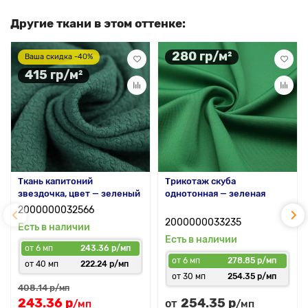
Другие ткани в этом оттенке:
280 гр/м²
Ваша скидка -40%
415 гр/м²
Ткань капитоний
Трикотаж скуба
звездочка, цвет — зеленый
однотонная — зеленая
2000000032566
2000000033235
Есть в наличии
Есть в наличии
от 6 мп
243.36 р/мп
от 6 мп
278.85 р/мп
от 40 мп
222.24 р/мп
от 30 мп
254.35 р/мп
408.14 р
/мп
243.36 р
254.35 р
от
/мп
/мп