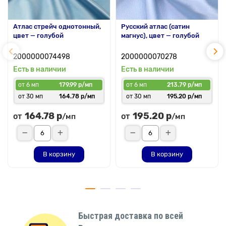
Атлас стрейч однотонный,
Русский атлас (сатин
цвет — голубой
магнус), цвет — голубой
2000000074498
2000000070278
Есть в наличии
Есть в наличии
от 6 мп
179.99 р/мп
от 6 мп
213.79 р/мп
от 30 мп
164.78 р/мп
от 30 мп
195.20 р/мп
164.78 р
195.20 р
от
от
/мп
/мп
В корзину
В корзину
Быстрая доставка по всей