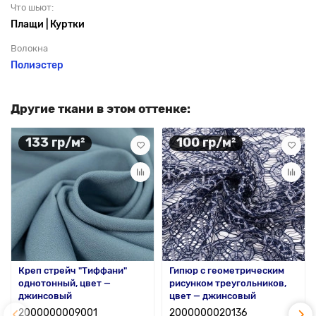
Что шьют:
Плащи | Куртки
Волокна
Полиэстер
Другие ткани в этом оттенке:
133 гр/м²
100 гр/м²
Креп стрейч "Тиффани"
Гипюр с геометрическим
однотонный, цвет —
рисунком треугольников,
джинсовый
цвет — джинсовый
2000000009001
2000000020136