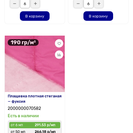
В корзину
В корзину
190 гр/м²
Плащевка плотная стеганая
— фуксия
2000000070582
Есть в наличии
от 6 мп
291.53 р/мп
от 50 мп
266.18 р/мп