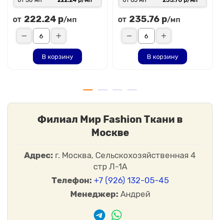
от 50 мп
222.24 р/мп
от 65 мп
235.76 р/мп
222.24 р
235.76 р
от
от
/мп
/мп
В корзину
В корзину
Филиал Мир Fashion Ткани в
Москве
Адрес:
г. Москва, Сельскохозяйственная 4
стр Л-1А
Телефон:
+7 (926) 132-05-45
Менеджер:
Андрей