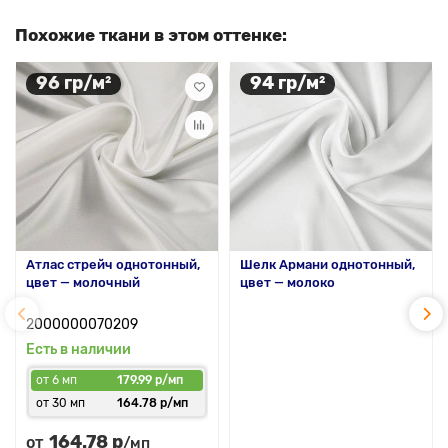
Похожие ткани в этом оттенке:
96 гр/м²
94 гр/м²
Атлас стрейч однотонный,
Шелк Армани однотонный,
цвет — молочный
цвет — молоко
2000000070209
Есть в наличии
от 6 мп
179.99 р/мп
от 30 мп
164.78 р/мп
164.78 р
от
/мп