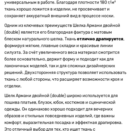
универсальным в работе. Благодаря плотности 180 г/м²
ткань хорошо ложится в изделии, не просвечивает и
сохраняет аккуратный внешний вид в процессе носки.
Одним из ключевых преимуществ Шелка Армани двойной
(double) является его благородная фактура с матовым
блеском натурального шелка. Ткань
отлично драпируется
,
формируя мягкие, плавные складки и красивые линии
силуэта. За счёт увеличенного веса материал смотрится
более основательно, держит форму и подходит как для
лаконичных моделей, так и для сложных дизайнерских
решений. Двухсторонняя структура позволяет использовать
ткань с любой стороны, что расширяет возможности кроя и
отделки.
Шелк Армани двойной (double) широко используется для
пошива платьев, блузок, юбок, костюмов и сценической
одежды. Он одинаково хорошо подходит для вечерних
образов и стильных повседневных изделий, где важны
комфорт, выразительная посадка и эффектная драпировка.
Это отличный выбор для тех, кто ищет ткань с