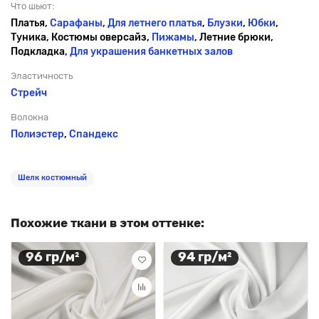
Что шьют:
Платья,
Сарафаны
,
Для летнего платья
,
Блузки
,
Юбки
,
Туника, Костюмы оверсайз,
Пижамы
, Летние брюки,
Подкладка,
Для украшения банкетных залов
Эластичность
Стрейч
Волокна
Полиэстер
,
Спандекс
Шелк костюмный
Похожие ткани в этом оттенке:
96 гр/м²
94 гр/м²