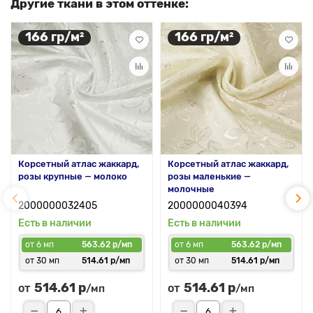
Другие ткани в этом оттенке:
166 гр/м²
166 гр/м²
Корсетный атлас жаккард,
Корсетный атлас жаккард,
розы крупные — молоко
розы маленькие —
молочные
2000000032405
2000000040394
Есть в наличии
Есть в наличии
от 6 мп
563.62 р/мп
от 6 мп
563.62 р/мп
от 30 мп
514.61 р/мп
от 30 мп
514.61 р/мп
514.61 р
514.61 р
от
от
/мп
/мп