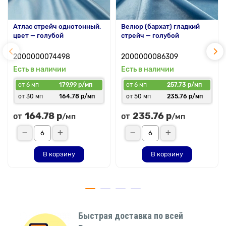
Атлас стрейч однотонный,
Велюр (бархат) гладкий
цвет — голубой
стрейч — голубой
2000000074498
2000000086309
Есть в наличии
Есть в наличии
от 6 мп
179.99 р/мп
от 6 мп
257.73 р/мп
от 30 мп
164.78 р/мп
от 50 мп
235.76 р/мп
164.78 р
235.76 р
от
от
/мп
/мп
В корзину
В корзину
Быстрая доставка по всей