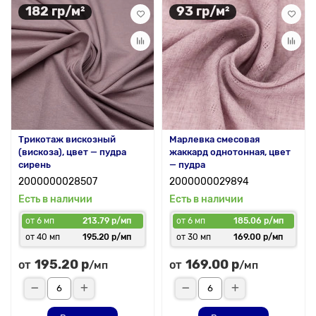
182 гр/м²
93 гр/м²
Трикотаж вискозный
Марлевка смесовая
(вискоза), цвет — пудра
жаккард однотонная, цвет
сирень
— пудра
2000000028507
2000000029894
Есть в наличии
Есть в наличии
от 6 мп
213.79 р/мп
от 6 мп
185.06 р/мп
от 40 мп
195.20 р/мп
от 30 мп
169.00 р/мп
195.20 р
169.00 р
от
от
/мп
/мп