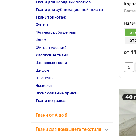
Ткани для нарядных платьев
Ткани для сублимационной печати
Соста
Ткань трикотаж
Фатин
Фланель рубашечная
от 
Флис
от 
Футер турецкий
1
от
Хлопковые ткани
Шелковые ткани
Шифон
Штапель
Экокожа
Эксклюзивные принты
40 
Ткани под заказ
Ткани от А до Я
Ткани для домашнего текстиля