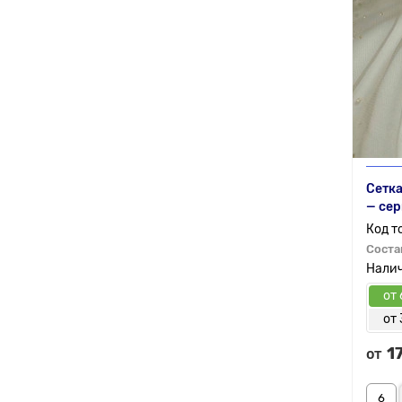
Сетка
— се
Соста
от 
от 
1
от