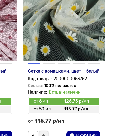
вый
Сетка с ромашками, цвет — белый
2000000053752
Состав:
100% полиэстер
Есть в наличии
п
от 6 мп
126.75 р/мп
п
от 50 мп
115.77 р/мп
115.77 р
от
/мп
зину
В корзину