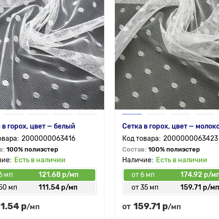
 в горох, цвет — белый
Сетка в горох, цвет — молок
2000000063416
2000000063423
в:
100% полиэстер
Состав:
100% полиэстер
Есть в наличии
Есть в наличии
6 мп
121.68 р/мп
от 6 мп
174.92 р/м
50 мп
111.54 р/мп
от 35 мп
159.71 р/м
11.54 р
159.71 р
от
/мп
/мп