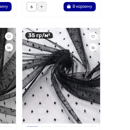
зину
В корзину
35 гр/м²