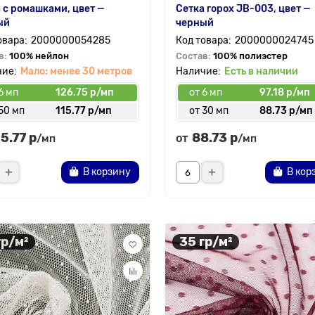
 с ромашками, цвет —
Сетка горох JB-003, цвет —
ый
черный
2000000054285
2000000024745
в:
100% нейлон
Состав:
100% полиэстер
Мало: менее 30 метров
Есть в наличии
6 мп
126.75 р/мп
от 6 мп
97.18 р/мп
50 мп
115.77 р/мп
от 30 мп
88.73 р/мп
15.77 р
88.73 р
от
/мп
/мп
В корзину
В кор
гр/м²
35 гр/м²