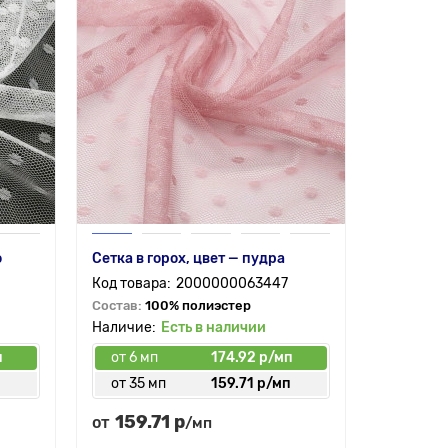
о
Сетка в горох, цвет — пудра
2000000063447
Состав:
100% полиэстер
Есть в наличии
п
от 6 мп
174.92 р/мп
п
от 35 мп
159.71 р/мп
159.71 р
от
/мп