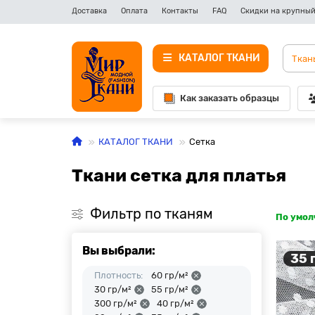
Доставка
Оплата
Контакты
FAQ
Скидки на крупный
КАТАЛОГ ТКАНИ
Как заказать образцы
КАТАЛОГ ТКАНИ
Сетка
Ткани сетка для платья
Фильтр по тканям
По умо
Вы выбрали:
35 
Плотность:
60 гр/м²
30 гр/м²
55 гр/м²
300 гр/м²
40 гр/м²