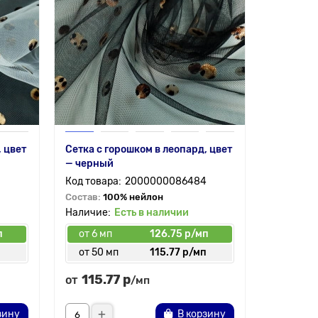
, цвет
Сетка с горошком в леопард, цвет
— черный
2000000086484
Состав:
100% нейлон
Есть в наличии
п
от 6 мп
126.75 р/мп
п
от 50 мп
115.77 р/мп
115.77 р
от
/мп
зину
В корзину