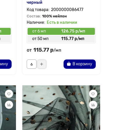
черный
2000000086477
Состав:
100% нейлон
Есть в наличии
п
от 6 мп
126.75 р/мп
п
от 50 мп
115.77 р/мп
115.77 р
от
/мп
зину
В корзину