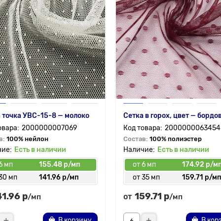
 точка УВС-15-8 — молоко
Сетка в горох, цвет — бордо
2000000007069
2000000063454
в:
100% нейлон
Состав:
100% полиэстер
Есть в наличии
Есть в наличии
6 мп
155.48 р/мп
от 6 мп
174.92 р/м
30 мп
141.96 р/мп
от 35 мп
159.71 р/м
41.96 р
159.71 р
от
/мп
/мп
В корзину
В кор