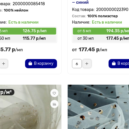
— синий
2000000085418
2000000022390
в:
100% нейлон
Состав:
100% полиэстер
Есть в наличии
Есть в наличии
6 мп
126.75 р/мп
от 6 мп
194.35 р/м
50 мп
115.77 р/мп
от 30 мп
177.45 р/м
15.77 р
177.45 р
от
/мп
/мп
В корзину
В кор
гр/м²