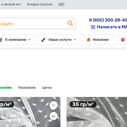
 и мелкий опт
Условия покупки
ЭДО
8 (800) 300-28-4
Написать в M
О компании
Наши услуги
Новинки
лчанию
Название
Цена
гр/м²
35 гр/м²