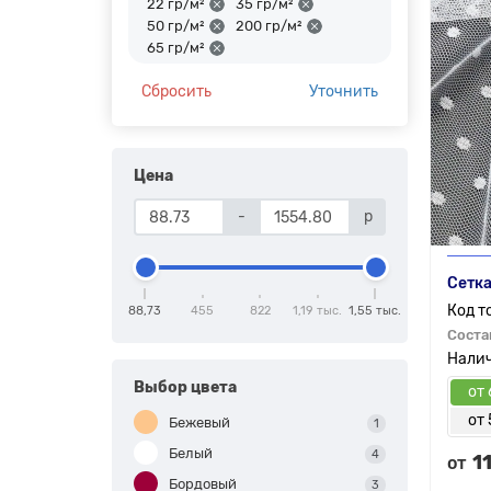
22 гр/м²
35 гр/м²
50 гр/м²
200 гр/м²
65 гр/м²
Сбросить
Уточнить
Цена
-
р
Сетка
88,73
455
822
1,19 тыс.
1,55 тыс.
Соста
Выбор цвета
от 
от 
Бежевый
1
Белый
4
1
от
Бордовый
3