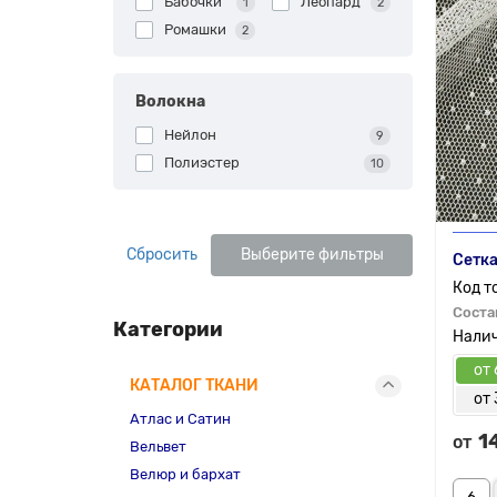
Бабочки
Леопард
1
2
Ромашки
2
Волокна
Нейлон
9
Полиэстер
10
Сбросить
Выберите фильтры
Сетка
Соста
Категории
от 
КАТАЛОГ ТКАНИ
от 
Атлас и Сатин
1
от
Вельвет
Велюр и бархат