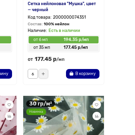
Сетка нейлоновая "Мушка", цвет
— черный
2000000074351
Состав:
100% нейлон
Есть в наличии
от 6 мп
194.35 р/мп
от 35 мп
177.45 р/мп
177.45 р
от
/мп
зину
В корзину
30 гр/м²
Новинка