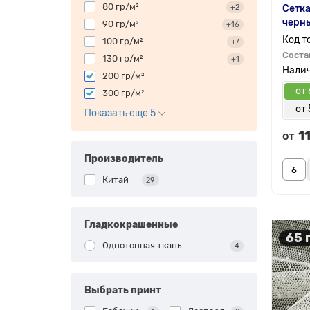
80 гр/м²
+2
Сетка
черн
90 гр/м²
+16
100 гр/м²
+7
Соста
130 гр/м²
+1
200 гр/м²
от 
300 гр/м²
от 
Показать еще 5
1
от
Производитель
Китай
29
Гладкокрашенные
65 
Однотонная ткань
4
Выбрать принт