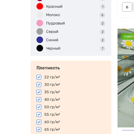
Красный
1
Молоко
6
Пудровый
2
Серый
2
Новин
Синий
2
Черный
7
Плотность
22 гр/м²
30 гр/м²
35 гр/м²
40 гр/м²
50 гр/м²
55 гр/м²
60 гр/м²
65 гр/м²