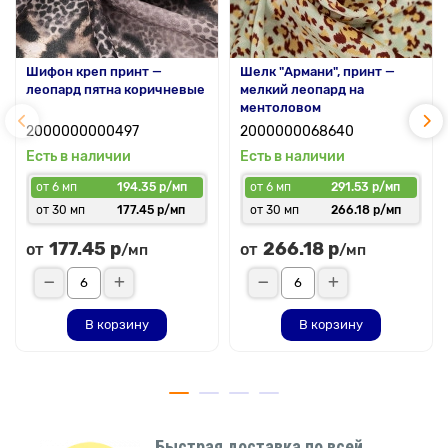
Шифон креп принт —
Шелк "Армани", принт —
леопард пятна коричневые
мелкий леопард на
ментоловом
2000000000497
2000000068640
Есть в наличии
Есть в наличии
от 6 мп
194.35 р/мп
от 6 мп
291.53 р/мп
от 30 мп
177.45 р/мп
от 30 мп
266.18 р/мп
177.45 р
266.18 р
от
от
/мп
/мп
В корзину
В корзину
Быстрая доставка по всей