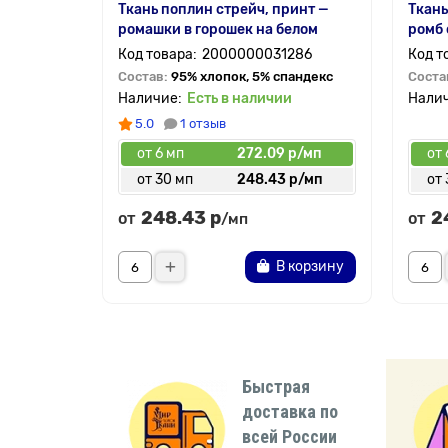
Ткань поплин стрейч, принт —
Ткань
ромашки в горошек на белом
ромб 
2000000031286
Состав:
95% хлопок, 5% спандекс
Соста
Есть в наличии
5.0
1 отзыв
от 6 мп
272.09 р/мп
от 
от 30 мп
248.43 р/мп
от 
248.43 р
2
от
от
/мп
В корзину
Быстрая
доставка по
всей России