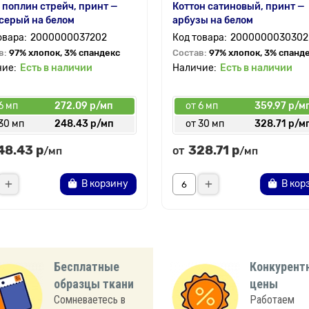
 поплин стрейч, принт —
Коттон сатиновый, принт —
серый на белом
арбузы на белом
2000000037202
2000000030302
в:
97% хлопок, 3% спандекс
Состав:
97% хлопок, 3% спанд
Есть в наличии
Есть в наличии
6 мп
272.09 р/мп
от 6 мп
359.97 р/м
30 мп
248.43 р/мп
от 30 мп
328.71 р/м
48.43 р
328.71 р
от
/мп
/мп
В корзину
В кор
Бесплатные
Конкурент
образцы ткани
цены
Сомневаетесь в
Работаем