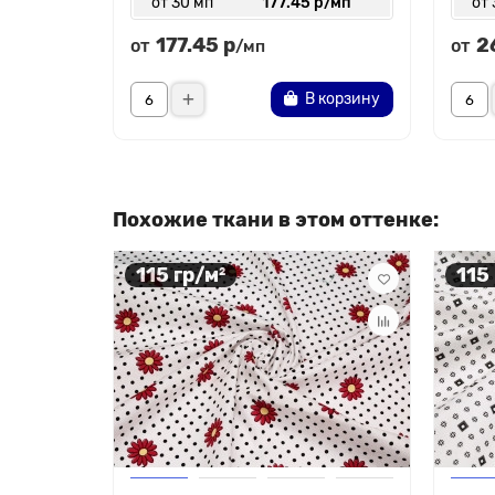
от 30 мп
177.45 р/мп
от 
177.45 р
2
от
от
/мп
В корзину
Похожие ткани в этом оттенке:
115 гр/м²
115