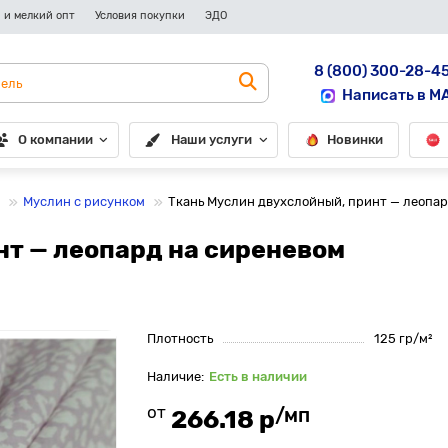
 и мелкий опт
Условия покупки
ЭДО
8 (800) 300-28-4
Написать в M
О компании
Наши услуги
Новинки
Муслин с рисунком
Ткань Муслин двухслойный, принт — леопар
т — леопард на сиреневом
Плотность
125 гр/м²
Есть в наличии
от
/мп
266.18 р