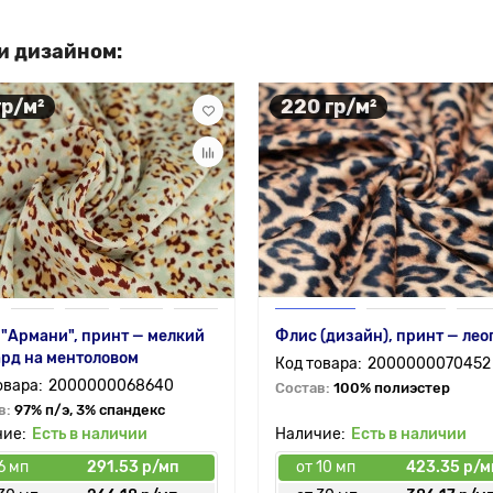
и дизайном:
гр/м²
220 гр/м²
"Армани", принт — мелкий
Флис (дизайн), принт — ле
рд на ментоловом
2000000070452
2000000068640
Состав:
100% полиэстер
в:
97% п/э, 3% спандекс
Есть в наличии
Есть в наличии
6 мп
291.53 р/мп
от 10 мп
423.35 р/м