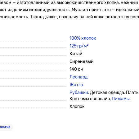
еневом
— изготовленный из высококачественного хлопка, нежный 
ют изделиям индивидуальность. Муслин принт, это — идеальный 
оницаемость. Ткань дышит, позволяя вашей коже оставаться све
100% хлопок
125 гр/м²
Китай
Сиреневый
140 см
Леопард
Жатка
Рубашки
, Детская одежда, Плать
Костюмы оверсайз,
Пижамы
,
Хлопок
 жатка