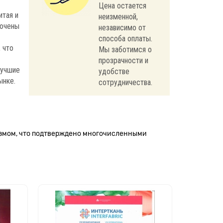
Цена остается
итая и
неизменной,
лючены
независимо от
способа оплаты.
 что
Мы заботимся о
прозрачности и
лучшие
удобстве
ынке.
сотрудничества.
измом, что подтверждено многочисленными