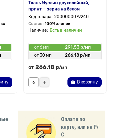
Ткань Муслин двухслойный,
принт — зерна на белом
2000000079240
екс
Состав:
100% хлопок
Есть в наличии
п
от 6 мп
291.53 р/мп
п
от 30 мп
266.18 р/мп
266.18 р
от
/мп
зину
В корзину
ные
Оплата по
карте, или на Р/
С