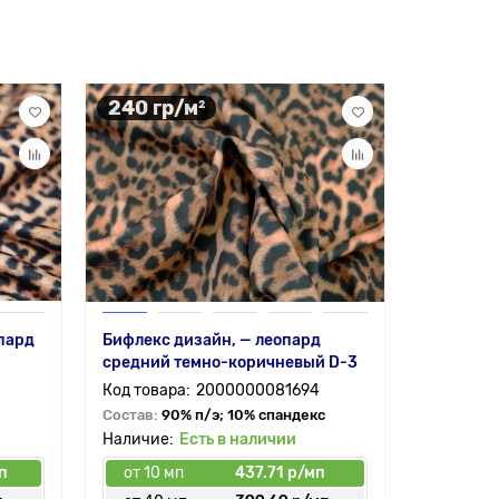
240 гр/м²
125 гр
опард
Бифлекс дизайн, — леопард
Ткань Му
средний темно-коричневый D-3
принт — 
2000000081694
Состав:
90% п/э; 10% спандекс
Состав:
1
Есть в наличии
п
от 10 мп
437.71 р/мп
от 6 мп