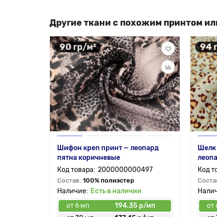
Другие ткани с похожим принтом ил
90 гр/м²
94 
Шифон креп принт — леопард
Шелк 
пятна коричневые
леопа
2000000000497
Состав:
100% полиэстер
Соста
Есть в наличии
от 6 мп
194.35 р/мп
от 