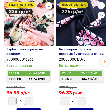
Ваша скидка -69%
Ваша скидка -69%
226 гр/м²
226 гр/м²
Барби принт — розы на
Барби принт — розы
розовом
розовые букетами на синем
2000000016863
2000000017075
Есть в наличии
Есть в наличии
от 6 мп
96.33 р/мп
от 6 мп
96.33 р/мп
от 30 мп
88.73 р/мп
от 30 мп
88.73 р/мп
309.27 р
309.27 р
/мп
/мп
96.33 р
96.33 р
/мп
/мп