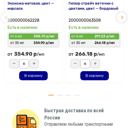
Экокожа матовая, цвет —
Гипюр стрейч веточки с
марсала
цветами, цвет — бордовый
2000000062228
2000000063508
Есть в наличии
Есть в наличии
от 6 мп
388.70 р/мп
от 6 мп
291.53 р/мп
от 35 мп
354.90 р/мп
от 30 мп
266.18 р/мп
354.90 р
266.18 р
от
от
/мп
/мп
В корзину
В корзину
Быстрая доставка по всей
России
Отправляем любыми транспортными