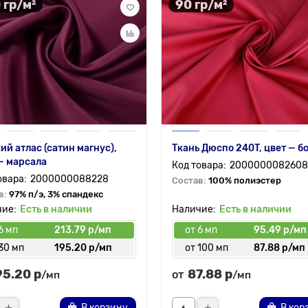
 гр/м²
90 гр/м²
ий атлас (сатин магнус),
Ткань Дюспо 240T, цвет — б
— марсала
2000000082608
2000000088228
Состав:
100% полиэстер
в:
97% п/э, 3% спандекс
Есть в наличии
Есть в наличии
6 мп
213.79 р/мп
от 6 мп
95.49 р/мп
30 мп
195.20 р/мп
от 100 мп
87.88 р/мп
95.20 р
87.88 р
от
/мп
/мп
В корзину
В кор