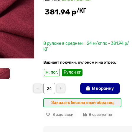
/КГ
381.94 р
До рулона еще
В рулоне в среднем = 24 м/кг по - 381.94 р/
КГ
Вариант покупки: рулоном и на отрез:
м. пог.
Рулон кг
В корзину
Заказать бесплатный образец
В закладки
В сравнение