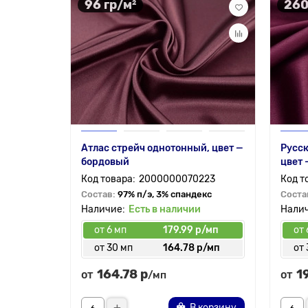
96 гр/м²
260
Атлас стрейч однотонный, цвет —
Русск
бордовый
цвет 
2000000070223
Состав:
97% п/э, 3% спандекс
Соста
Есть в наличии
от 6 мп
179.99 р/мп
от 
от 30 мп
164.78 р/мп
от 
164.78 р
1
от
от
/мп
В корзину