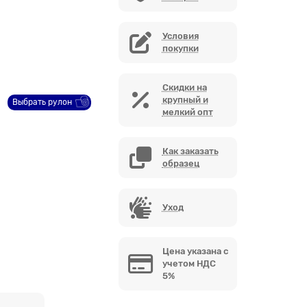
Условия
покупки
Скидки на
крупный и
Выбрать рулон
мелкий опт
Как заказать
образец
Уход
Цена указана с
учетом НДС
5%