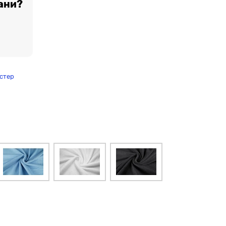
ани?
стер