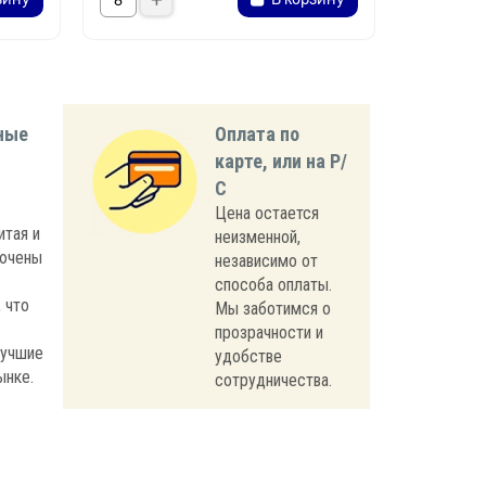
ные
Оплата по
карте, или на Р/
С
Цена остается
итая и
неизменной,
лючены
независимо от
способа оплаты.
 что
Мы заботимся о
прозрачности и
лучшие
удобстве
ынке.
сотрудничества.