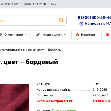
 и мелкий опт
Условия покупки
ЭДО
8 (800) 300-28-4
Написать в M
О компании
Наши услуги
Новинки
 антипилинг FDY на кг, цвет — бордовый
, цвет — бордовый
Артикул
FDY
Номер цвета/дизайна
C-8-2018
Плотность
220 гр/м²
Сколько метров в 1 кг:
в 1 кг ≈ 3 м.
Есть в наличии