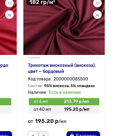
182 гр/м²
180 гр
ордо
Трикотаж вискозный (вискоза),
Шелк Арм
цвет — бордовый
(Cationik
2000000085500
Состав:
95% вискоза, 5% спандекс
Состав:
1
Есть в наличии
от 6 мп
213.79 р/мп
от 6 мп
от 40 мп
195.20 р/мп
от 30 
195.20 р
283.
от
от
/мп
зину
В корзину