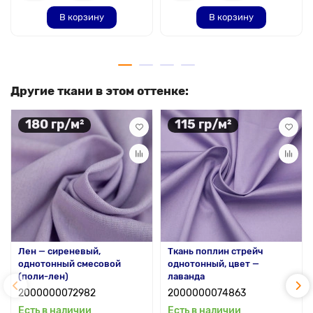
В корзину
В корзину
Другие ткани в этом оттенке:
180 гр/м²
115 гр/м²
Лен — сиреневый,
Ткань поплин стрейч
однотонный смесовой
однотонный, цвет —
(поли-лен)
лаванда
2000000072982
2000000074863
Есть в наличии
Есть в наличии