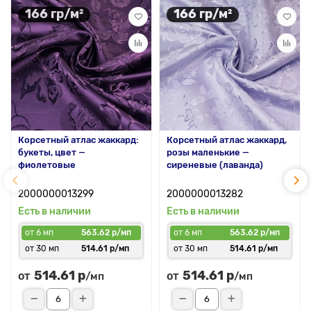
166 гр/м²
166 гр/м²
Корсетный атлас жаккард:
Корсетный атлас жаккард,
букеты, цвет —
розы маленькие —
фиолетовые
сиреневые (лаванда)
2000000013299
2000000013282
Есть в наличии
Есть в наличии
от 6 мп
563.62 р/мп
от 6 мп
563.62 р/мп
от 30 мп
514.61 р/мп
от 30 мп
514.61 р/мп
514.61 р
514.61 р
от
от
/мп
/мп