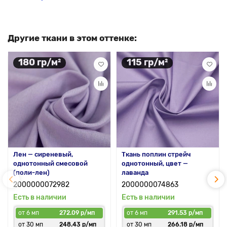
Другие ткани в этом оттенке:
180 гр/м²
115 гр/м²
Лен — сиреневый,
Ткань поплин стрейч
однотонный смесовой
однотонный, цвет —
(поли-лен)
лаванда
2000000072982
2000000074863
Есть в наличии
Есть в наличии
от 6 мп
272.09 р/мп
от 6 мп
291.53 р/мп
от 30 мп
248.43 р/мп
от 30 мп
266.18 р/мп