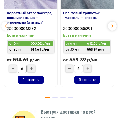
Корсетный атлас жаккард,
Пальтовый трикотаж
розы маленькие —
"Марсель" — сирень
сиреневые (лаванда)
2000000013282
2000000035291
Есть в наличии
Есть в наличии
от 6 мп
563.62 р/мп
от 6 мп
612.63 р/мп
от 30 мп
514.61 р/мп
от 30 мп
559.39 р/мп
514.61 р
559.39 р
от
от
/мп
/мп
В корзину
В корзину
Быстрая доставка по всей