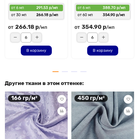
от 6 мп
291.53 р/мп
от 6 мп
388.70 р/мп
от 30 мп
266.18 р/мп
от 60 мп
354.90 р/мп
266.18 р
354.90 р
от
от
/мп
/мп
В корзину
В корзину
Другие ткани в этом оттенке:
166 гр/м²
450 гр/м²