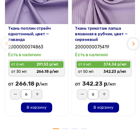
Ткань поплин стрейч
Ткань трикотаж лапша
однотонный, цвет —
вязанная в рубчик, цвет —
лаванда
сиреневый
2000000074863
2000000075419
Есть в наличии
Есть в наличии
от 6 мп
291.53 р/мп
от 6 мп
374.34 р/мп
от 30 мп
266.18 р/мп
от 50 мп
342.23 р/мп
266.18 р
342.23 р
от
от
/мп
/мп
В корзину
В корзину