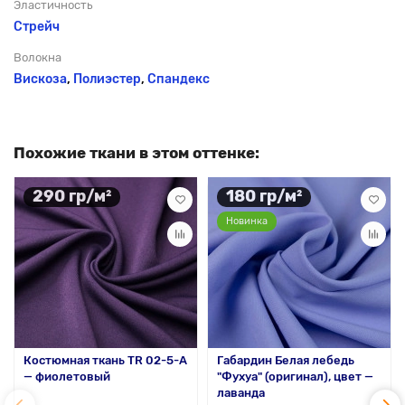
Эластичность
Стрейч
Волокна
Вискоза
,
Полиэстер
,
Спандекс
Похожие ткани в этом оттенке:
290 гр/м²
180 гр/м²
Новинка
Костюмная ткань TR 02-5-A
Габардин Белая лебедь
— фиолетовый
"Фухуа" (оригинал), цвет —
лаванда