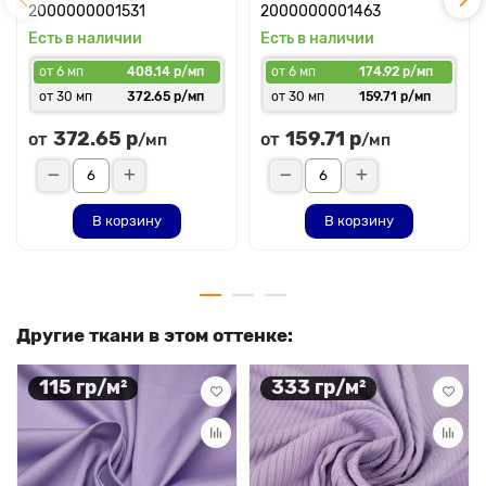
2000000001531
2000000001463
Есть в наличии
Есть в наличии
от 6 мп
408.14 р/мп
от 6 мп
174.92 р/мп
от 30 мп
372.65 р/мп
от 30 мп
159.71 р/мп
372.65 р
159.71 р
от
от
/мп
/мп
В корзину
В корзину
Другие ткани в этом оттенке:
115 гр/м²
333 гр/м²