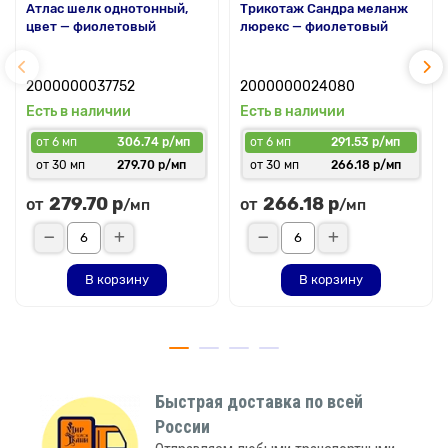
Атлас шелк однотонный,
Трикотаж Сандра меланж
цвет — фиолетовый
люрекс — фиолетовый
2000000037752
2000000024080
Есть в наличии
Есть в наличии
от 6 мп
306.74 р/мп
от 6 мп
291.53 р/мп
от 30 мп
279.70 р/мп
от 30 мп
266.18 р/мп
279.70 р
266.18 р
от
от
/мп
/мп
В корзину
В корзину
Быстрая доставка по всей
России