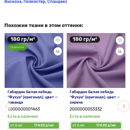
Вискоза
,
Полиэстер
,
Спандекс
Похожие ткани в этом оттенке:
180 гр/м²
180 гр/м²
Новинка
Габардин Белая лебедь
Габардин Белая лебедь
"Фухуа" (оригинал), цвет —
"Фухуа" (оригинал), цвет —
лаванда
сирень
2000000001463
2000000053332
Есть в наличии
Есть в наличии
от 6 мп
174.92 р/мп
от 6 мп
174.92 р/мп