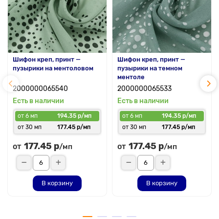
Шифон креп, принт —
Шифон креп, принт —
пузырики на ментоловом
пузырики на темном
ментоле
2000000065540
2000000065533
Есть в наличии
Есть в наличии
от 6 мп
194.35 р/мп
от 6 мп
194.35 р/мп
от 30 мп
177.45 р/мп
от 30 мп
177.45 р/мп
177.45 р
177.45 р
от
от
/мп
/мп
В корзину
В корзину