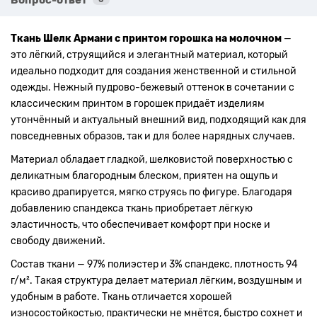
Ткань Шелк Армани с принтом горошка на молочном
—
это лёгкий, струящийся и элегантный материал, который
идеально подходит для создания женственной и стильной
одежды. Нежный пудрово-бежевый оттенок в сочетании с
классическим принтом в горошек придаёт изделиям
утончённый и актуальный внешний вид, подходящий как для
повседневных образов, так и для более нарядных случаев.
Материал обладает гладкой, шелковистой поверхностью с
деликатным благородным блеском, приятен на ощупь и
красиво драпируется, мягко струясь по фигуре. Благодаря
добавлению спандекса ткань приобретает лёгкую
эластичность, что обеспечивает комфорт при носке и
свободу движений.
Состав ткани — 97% полиэстер и 3% спандекс, плотность 94
г/м². Такая структура делает материал лёгким, воздушным и
удобным в работе. Ткань отличается хорошей
износостойкостью, практически не мнётся, быстро сохнет и