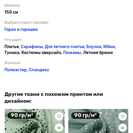
Ширина
150 см
Выбрать принт/дизайн
Горох и горошек
Что шьют:
Платья,
Сарафаны
,
Для летнего платья
,
Блузки
,
Юбки
,
Туника, Костюмы оверсайз,
Пижамы
, Летние брюки
Волокна
Полиэстер
,
Спандекс
Другие ткани с похожим принтом или
дизайном:
90 гр/м²
90 гр/м²