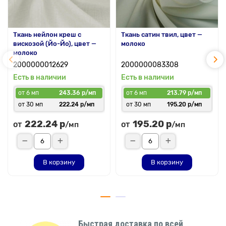
Ткань нейлон креш с
Ткань сатин твил, цвет —
вискозой (Йо-Йо), цвет —
молоко
молоко
2000000012629
2000000083308
Есть в наличии
Есть в наличии
от 6 мп
243.36 р/мп
от 6 мп
213.79 р/мп
от 30 мп
222.24 р/мп
от 30 мп
195.20 р/мп
222.24 р
195.20 р
от
от
/мп
/мп
В корзину
В корзину
Быстрая доставка по всей