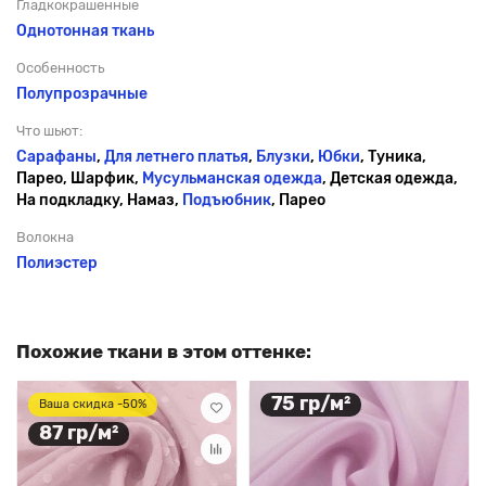
Гладкокрашенные
Однотонная ткань
Особенность
Полупрозрачные
Что шьют:
Сарафаны
,
Для летнего платья
,
Блузки
,
Юбки
, Туника,
Парео, Шарфик,
Мусульманская одежда
, Детская одежда,
На подкладку, Намаз,
Подъюбник
, Парео
Волокна
Полиэстер
Похожие ткани в этом оттенке:
75 гр/м²
Ваша скидка -50%
87 гр/м²