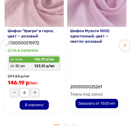
Шифон "Урагри" в горох,
Шифон Мульти 100D
цвет — розовый
однотонный, цвет —
светло-розовый
2000000015972
Есть в наличии
от 6 мп
146.19 р/мп
от 30 мп
133.51 р/мп
291.53 р
/мп
146.19 р
/мп
2000000025261
Ткань под заказ
Заказать от 1500 мп
В корзину