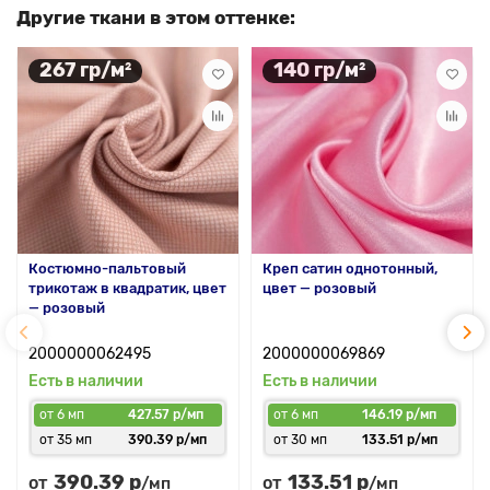
Другие ткани в этом оттенке:
267 гр/м²
140 гр/м²
Костюмно-пальтовый
Креп сатин однотонный,
трикотаж в квадратик, цвет
цвет — розовый
— розовый
2000000062495
2000000069869
Есть в наличии
Есть в наличии
от 6 мп
427.57 р/мп
от 6 мп
146.19 р/мп
от 35 мп
390.39 р/мп
от 30 мп
133.51 р/мп
390.39 р
133.51 р
от
от
/мп
/мп