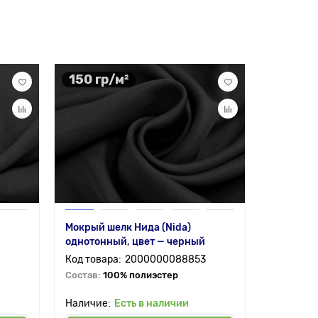
150 гр/м²
75 гр/
Мокрый шелк Нида (Nida)
Ткань те
однотонный, цвет — черный
цвет — ч
0
2000000088853
Состав:
100% полиэстер
Состав:
8
Есть в наличии