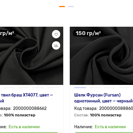
 гр/м²
150 гр/м²
 твил браш XT4077, цвет —
Шелк Фурсан (Fursan)
ый
однотонный, цвет — черный
2000000088662
200000008886
в:
100% полиэстер
Состав:
100% полиэстер
Есть в наличии
Есть в наличии