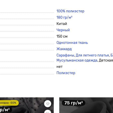
100% полиэстер
180 гр/м²
Китай
Черный
150 см
Однотонная ткань
Жаккард
Сарафаны
,
Для летнего платья
,
Б
Мусульманская одежда
, Детска
нет
Полиэстер
75 гр/м²
скидка -50%
гр/м²