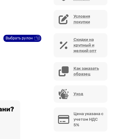
Условия
покупки
Выбрать рулон
Скидки на
крупный и
мелкий опт
Как заказать
образец
Уход
ани?
Цена указана с
учетом НДС
5%