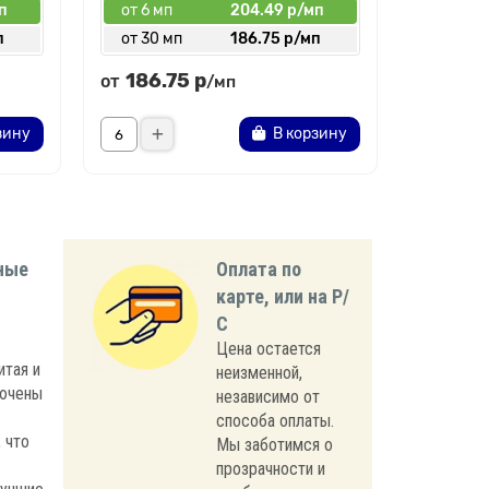
п
от 6 мп
204.49 р/мп
от 6 мп
п
от 30 мп
186.75 р/мп
от 30 
186.75 р
от
/мп
194.35
зину
В корзину
Увед
ные
Оплата по
карте, или на Р/
С
Цена остается
итая и
неизменной,
лючены
независимо от
способа оплаты.
 что
Мы заботимся о
прозрачности и