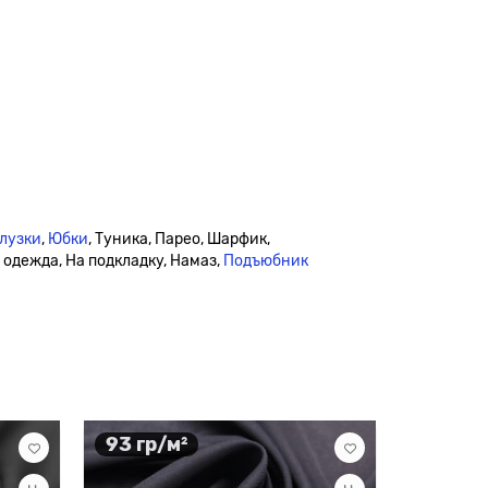
лузки
,
Юбки
, Туника, Парео, Шарфик,
я одежда, На подкладку, Намаз,
Подъюбник
93 гр/м²
90 гр/