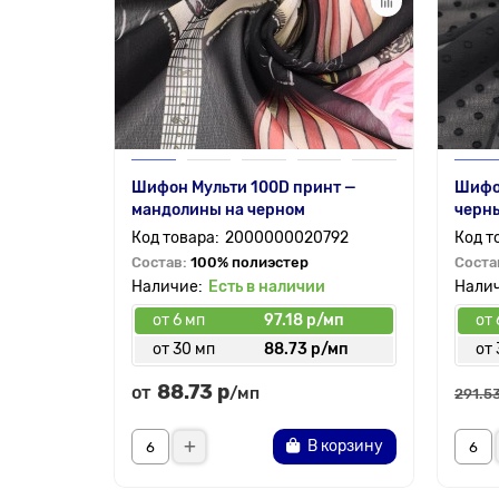
Шифон Мульти 100D принт —
Шифон
мандолины на черном
черн
2000000020792
Состав:
100% полиэстер
Соста
Есть в наличии
от 6 мп
97.18 р/мп
от 
от 30 мп
88.73 р/мп
от 
88.73 р
от
/мп
291.53
В корзину