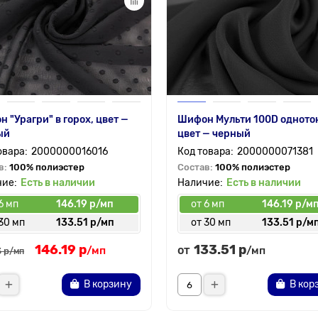
 "Урагри" в горох, цвет —
Шифон Мульти 100D одното
ый
цвет — черный
2000000016016
2000000071381
в:
100% полиэстер
Состав:
100% полиэстер
Есть в наличии
Есть в наличии
6 мп
146.19 р/мп
от 6 мп
146.19 р/м
30 мп
133.51 р/мп
от 30 мп
133.51 р/м
146.19 р
133.51 р
от
/мп
/мп
 р
/мп
В корзину
В кор