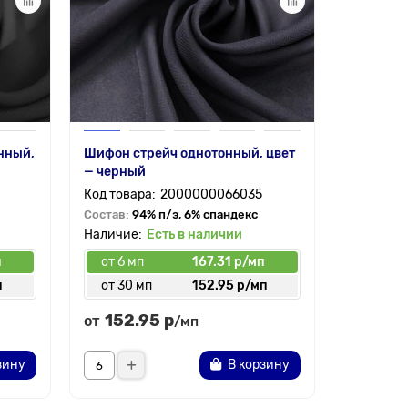
нный,
Шифон стрейч однотонный, цвет
Шифон кр
— черный
розы на 
2000000066035
Состав:
94% п/э, 6% спандекс
Состав:
1
Есть в наличии
п
от 6 мп
167.31 р/мп
от 6 мп
п
от 30 мп
152.95 р/мп
от 30 
152.95 р
177.
от
от
/мп
зину
В корзину