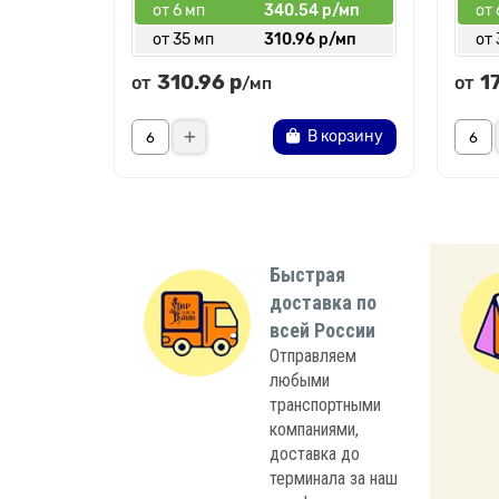
от 6 мп
340.54 р/мп
от 
от 35 мп
310.96 р/мп
от 
310.96 р
1
от
от
/мп
В корзину
Быстрая
доставка по
всей России
Отправляем
любыми
транспортными
компаниями,
доставка до
терминала за наш