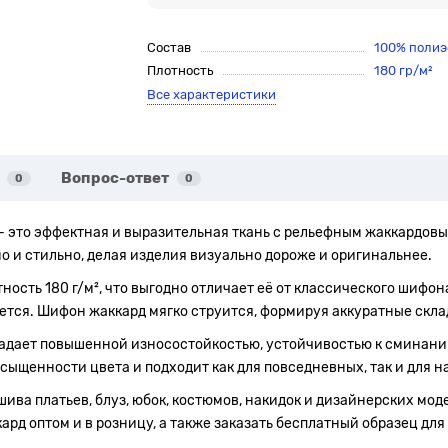
Состав
100% полиэ
Плотность
180 гр/м²
Все характеристики
Вопрос-ответ
0
0
— это эффектная и выразительная ткань с рельефным жаккардовы
о и стильно, делая изделия визуально дороже и оригинальнее.
ность 180 г/м², что выгодно отличает её от классического шифо
ется. Шифон жаккард мягко струится, формируя аккуратные скла
адает повышенной износостойкостью, устойчивостью к сминани
асыщенности цвета и подходит как для повседневных, так и для 
ва платьев, блуз, юбок, костюмов, накидок и дизайнерских мод
д оптом и в розницу, а также заказать бесплатный образец для