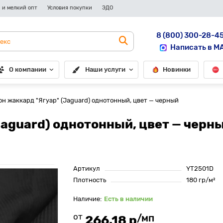
 и мелкий опт
Условия покупки
ЭДО
8 (800) 300-28-4
Написать в M
О компании
Наши услуги
Новинки
н жаккард "Ягуар" (Jaguard) однотонный, цвет — черный
aguard) однотонный, цвет — черн
Артикул
YT2501D
Плотность
180 гр/м²
Есть в наличии
от
/мп
266.18 р