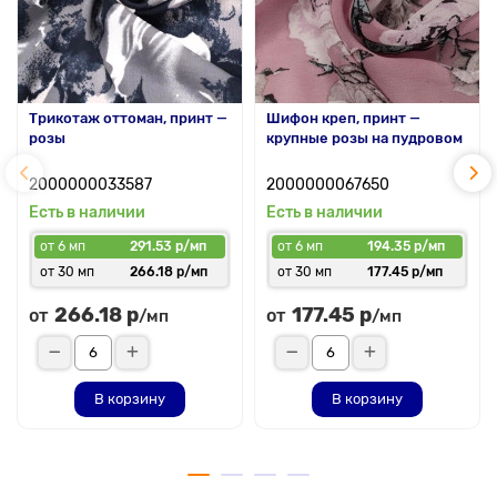
Трикотаж оттоман, принт —
Шифон креп, принт —
розы
крупные розы на пудровом
2000000033587
2000000067650
Есть в наличии
Есть в наличии
от 6 мп
291.53 р/мп
от 6 мп
194.35 р/мп
от 30 мп
266.18 р/мп
от 30 мп
177.45 р/мп
266.18 р
177.45 р
от
от
/мп
/мп
В корзину
В корзину