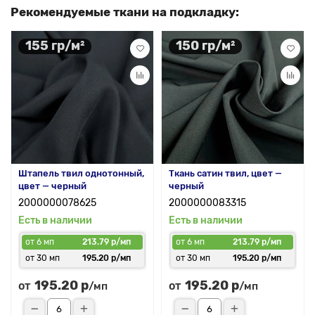
Рекомендуемые ткани на подкладку:
155 гр/м²
150 гр/м²
Штапель твил однотонный,
Ткань сатин твил, цвет —
цвет — черный
черный
2000000078625
2000000083315
Есть в наличии
Есть в наличии
от 6 мп
213.79 р/мп
от 6 мп
213.79 р/мп
от 30 мп
195.20 р/мп
от 30 мп
195.20 р/мп
195.20 р
195.20 р
от
от
/мп
/мп