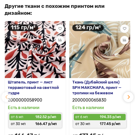
Другие ткани с похожим принтом или
дизайном:
115 гр/м²
124 гр/м²
Штапель, принт — лист
Ткань (Дубайский шелк)
терракотовый на светлой
SPH МАКСМАРА, принт —
пудре
тропики на бежевом
2000000058900
2000000065830
Есть в наличии
Есть в наличии
от 6 мп
182.52 р/мп
от 6 мп
194.35 р/мп
от 30 мп
166.47 р/мп
от 30 мп
177.45 р/мп