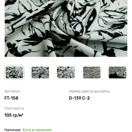
Артикул
Номер цвета/дизайна
FT-158
D-139 C-2
Плотность
105 гр/м²
Есть в наличии